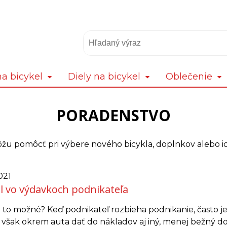
a bicykel
Diely na bicykel
Oblečenie
PORADENSTVO
u pomôcť pri výbere nového bicykla, doplnkov alebo i
021
el vo výdavkoch podnikateľa
 to možné? Keď podnikateľ rozbieha podnikanie, často j
 však okrem auta dať do nákladov aj iný, menej bežný do