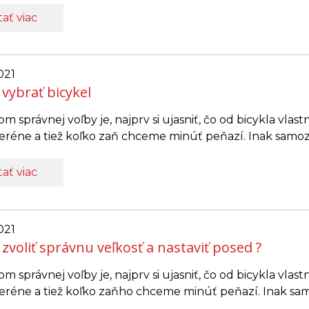
tať viac
021
 vybrať bicykel
m správnej voľby je, najprv si ujasniť, čo od bicykla vl
réne a tiež koľko zaň chceme minúť peňazí. Inak samozre
tať viac
021
 zvoliť správnu veľkosť a nastaviť posed ?
m správnej voľby je, najprv si ujasniť, čo od bicykla vl
réne a tiež koľko zaňho chceme minúť peňazí. Inak samoz