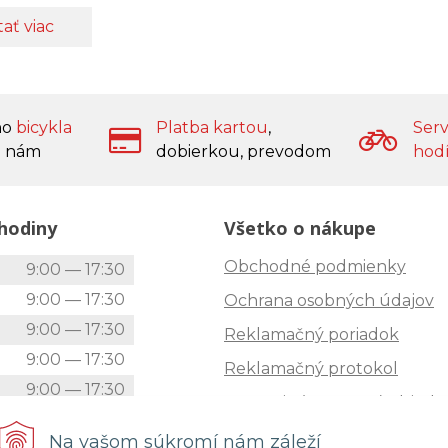
tať viac
ho
bicykla
Platba kartou
,
Serv
 nám
dobierkou, prevodom
hod
hodiny
Všetko o nákupe
Obchodné podmienky
k
9:00 — 17:30
9:00 — 17:30
Ochrana osobných údajov
9:00 — 17:30
Reklamačný poriadok
9:00 — 17:30
Reklamačný protokol
9:00 — 17:30
Zrušenie (STORNO) objedn
9:00 — 12:00
Doprava
Na vašom súkromí nám záleží