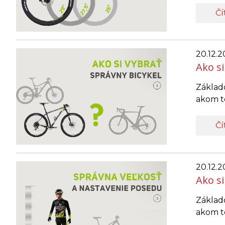
Čí
20.12.2
Ako si
Základo
akom te
Čí
20.12.2
Ako si
Základo
akom te