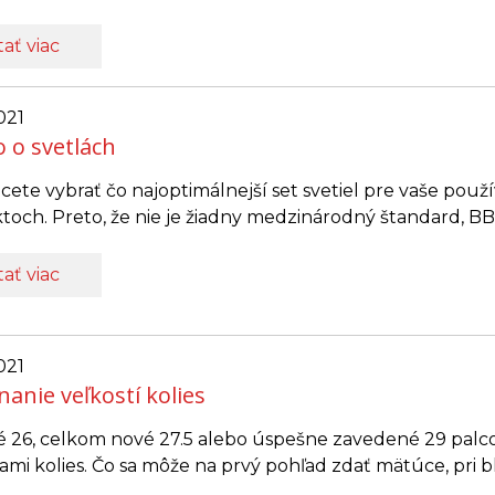
tať viac
021
 o svetlách
hcete vybrať čo najoptimálnejší set svetiel pre vaše použ
toch. Preto, že nie je žiadny medzinárodný štandard, BB
tať viac
021
anie veľkostí kolies
ké 26, celkom nové 27.5 alebo úspešne zavedené 29 palc
ťami kolies. Čo sa môže na prvý pohľad zdať mätúce, pri