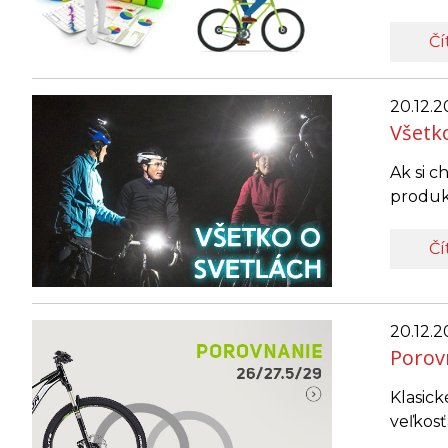
Čí
20.12.2
Všetko
Ak si c
produk
Čí
20.12.2
Porovn
Klasic
veľkos