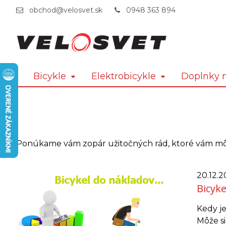
obchod@velosvet.sk
0948 363 894
Bicykle
Elektrobicykle
Doplnky n
Ponúkame vám zopár užitočných rád, ktoré vám môž
20.12.2
Bicyk
Kedy je
Môže si