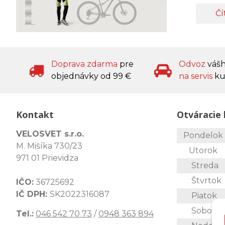
Čí
Doprava zdarma
pre
Odvoz
váš
objednávky od 99 €
na servis
ku
Kontakt
Otváracie 
VELOSVET s.r.o.
Pondelo
M. Mišíka 730/23
Utorok
971 01 Prievidza
Streda
Štvrtok
IČO:
36725692
IČ DPH:
SK2022316087
Piatok
Sobota
Tel.:
046 542 70 73
/
0948 363 894