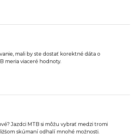
ívanie, mali by ste dostať korektné dáta o
B meria viaceré hodnoty.
ové? Jazdci MTB si môžu vybrať medzi tromi
 bližšom skúmaní odhalí mnohé možnosti.