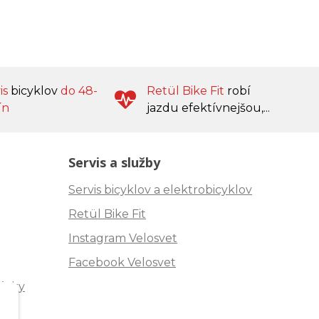
is
bicyklov
do 48-
Retül Bike Fit
robí
ín
jazdu efektívnejšou,...
Servis a služby
Servis bicyklov a elektrobicyklov
Retül Bike Fit
Instagram Velosvet
Facebook Velosvet
ávky