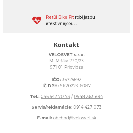
Retül Bike Fit
robí jazdu
efektívnejšou,...
Kontakt
VELOSVET s.r.o.
M. Mišíka 730/23
971 01 Prievidza
IČO:
36725692
IČ DPH:
SK2022316087
Tel.:
046 542 70 73
/
0948 363 894
Servis/reklamácie
:
0914 427 073
E-mail:
obchod@velosvet.sk