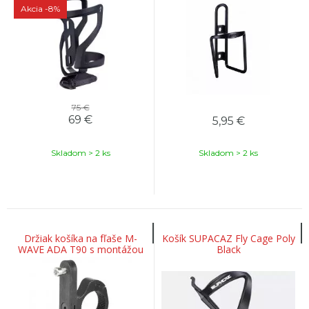
Black
Akcia
-8%
75 €
69
€
5,95
€
Skladom > 2 ks
Skladom > 2 ks
Držiak košíka na fľaše M-
Košík SUPACAZ Fly Cage Poly
WAVE ADA T90 s montážou
Black
na riadidlá alebo sedlo