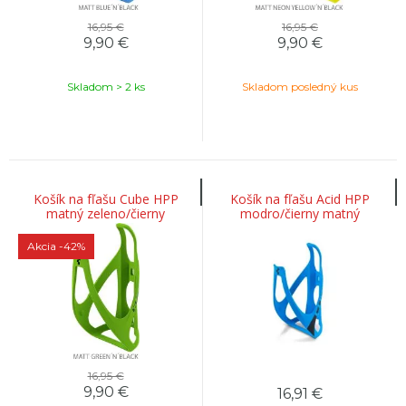
16,95 €
16,95 €
9,90
€
9,90
€
Skladom > 2 ks
Skladom posledný kus
Košík na fľašu Cube HPP
Košík na fľašu Acid HPP
matný zeleno/čierny
modro/čierny matný
Akcia
-42%
16,95 €
9,90
€
16,91
€