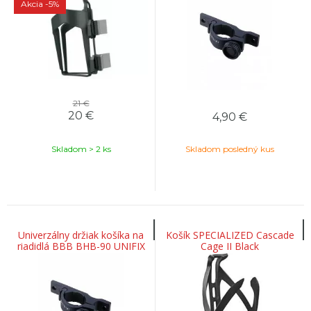
Akcia
-5%
21 €
20
€
4,90
€
Skladom > 2 ks
Skladom posledný kus
Univerzálny držiak košíka na
Košík SPECIALIZED Cascade
riadidlá BBB BHB-90 UNIFIX
Cage II Black
22,2-25,4mm