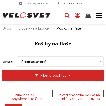
obchod@velosvet.sk
0948 363 894
Úvod
Doplnky na bicykel
Košíky na fľaše
Košíky na fľaše
Prednastavené
Zoradiť:
Filter produktov
Držiak na fľašu SKS
Univerzálny držiak košíka na
Anywhere s košíkom
riadidlá BBB BHB-90 UNIFIX
Velocage
25,4-31,8mm