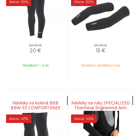
Akcia
-39%
Akcia
-50%
32,95 €
29,95 €
20
€
15
€
Skladom > 2 ks
Skladom posledný kus
Návleky na kolená BBB
Návleky na ruky SPECIALIZED
BBW-93 COMFORTKNEE
Therminal Engineered Arm
čierne
Warmers Black
Akcia
-47%
Akcia
-43%