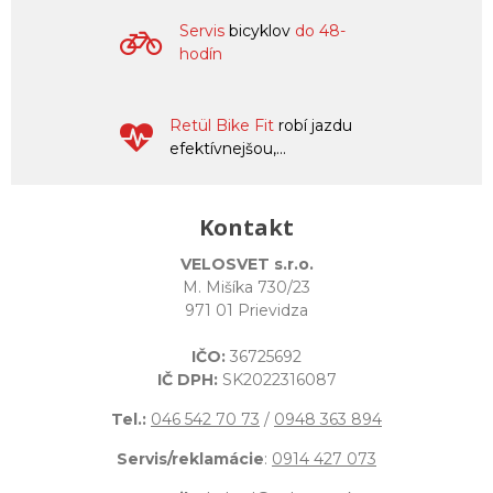
Servis
bicyklov
do 48-
hodín
Retül Bike Fit
robí jazdu
efektívnejšou,...
Kontakt
VELOSVET s.r.o.
M. Mišíka 730/23
971 01 Prievidza
IČO:
36725692
IČ DPH:
SK2022316087
Tel.:
046 542 70 73
/
0948 363 894
Servis/reklamácie
:
0914 427 073