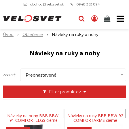
obchod@velosvet.sk
0948 363 894
Úvod
Oblečenie
Návleky na ruky a nohy
Návleky na ruky a nohy
Prednastavené
Zoradiť:
Filter produktov
Návleky na nohy BBB BBW-
Návleky na ruky BBB BBW-92
91 COMFORTLEGS čierne
COMFORTARMS čierne