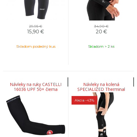
29,95 €
34,90 €
15,90
€
20
€
Skladom posledný kus
Skladom > 2 ks
Návleky na ruky CASTELLI
Návleky na kolená
16036 UPF 50+ čierna
SPECIALIZED Therminal
Engineered Knee Warmers
Black
Akcia
-43%