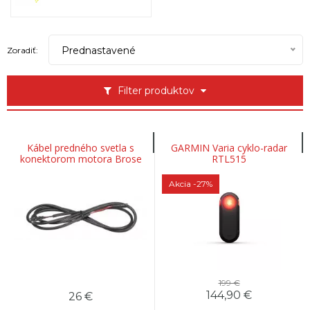
Prednastavené
Zoradiť:
Filter produktov
Kábel predného svetla s
GARMIN Varia cyklo-radar
konektorom motora Brose
RTL515
pre použitie s prednými
svetlami Herrmans
Akcia
-27%
199 €
144,90
€
26
€