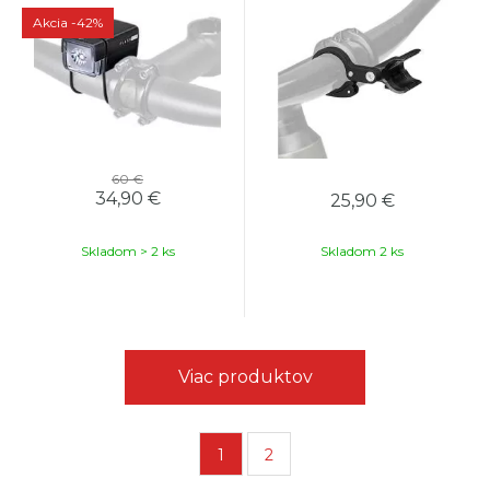
35mm Handle Bar Mount
Black
Akcia
-42%
60 €
34,90
€
25,90
€
Skladom > 2 ks
Skladom 2 ks
Viac produktov
1
2