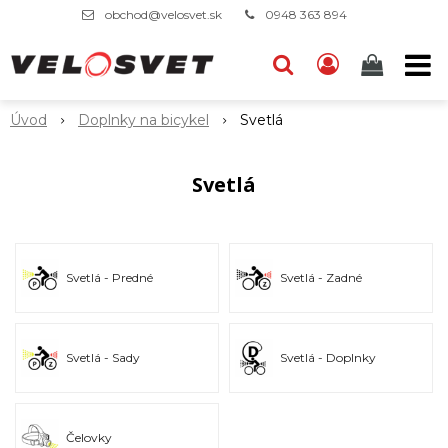
obchod@velosvet.sk
0948 363 894
Úvod
Doplnky na bicykel
Svetlá
Svetlá
Svetlá - Predné
Svetlá - Zadné
Svetlá - Sady
Svetlá - Doplnky
Čelovky