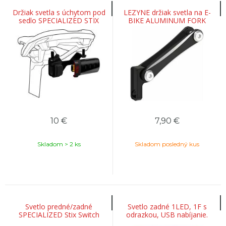
Držiak svetla s úchytom pod
LEZYNE držiak svetla na E-
sedlo SPECIALIZED STIX
BIKE ALUMINUM FORK
Saddle Mount
MOUNT
10
€
7,90
€
Skladom > 2 ks
Skladom posledný kus
Svetlo predné/zadné
Svetlo zadné 1LED, 1F s
SPECIALIZED Stix Switch
odrazkou, USB nabíjanie.
Headlight/Taillight