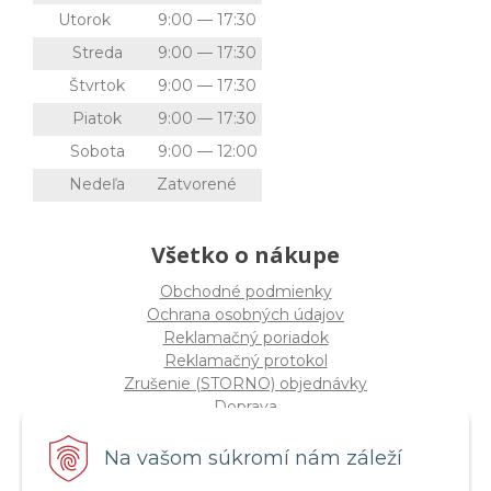
Utorok
9:00 — 17:30
Streda
9:00 — 17:30
Štvrtok
9:00 — 17:30
Piatok
9:00 — 17:30
Sobota
9:00 — 12:00
Nedeľa
Zatvorené
Všetko o nákupe
Obchodné podmienky
Ochrana osobných údajov
Reklamačný poriadok
Reklamačný protokol
Zrušenie (STORNO) objednávky
Doprava
Možnosti platby
Štatút súťaže "Vianoce 2025"
Na vašom súkromí nám záleží