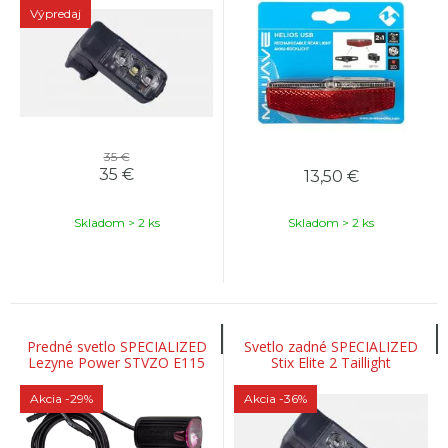
Výpredaj
35 €
35
€
13,50
€
Skladom > 2 ks
Skladom > 2 ks
Predné svetlo SPECIALIZED
Svetlo zadné SPECIALIZED
Lezyne Power STVZO E115
Stix Elite 2 Taillight
Akcia
-29%
Akcia
-36%