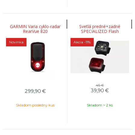
GARMIN Varia cyklo-radar
Svetlá predné+zadné
RearVue 820
SPECIALIZED Flash
Headlight/Taillight Combo
Novinka
Akcia
-11%
45 €
39,90
€
299,90
€
Skladom posledný kus
Skladom > 2 ks