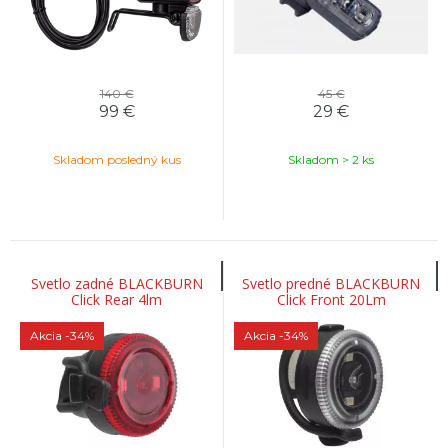
140 €
45 €
99
€
29
€
Skladom posledný kus
Skladom > 2 ks
Svetlo zadné BLACKBURN
Svetlo predné BLACKBURN
Click Rear 4lm
Click Front 20Lm
Akcia
-34%
Akcia
-34%