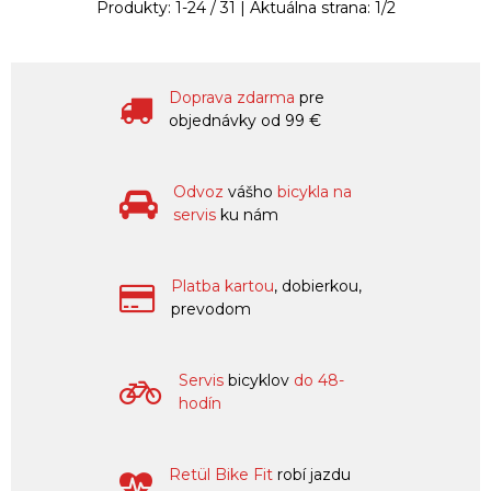
Produkty:
1
-
24
/
31
| Aktuálna strana:
1
/
2
Doprava zdarma
pre
objednávky od 99 €
Odvoz
vášho
bicykla na
servis
ku nám
Platba kartou
, dobierkou,
prevodom
Servis
bicyklov
do 48-
hodín
Retül Bike Fit
robí jazdu