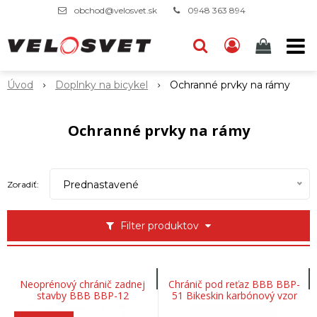
obchod@velosvet.sk
0948 363 894
Úvod
Doplnky na bicykel
Ochranné prvky na rámy
Ochranné prvky na rámy
Prednastavené
Zoradiť:
Filter produktov
Neoprénový chránič zadnej
Chránič pod reťaz BBB BBP-
stavby BBB BBP-12
51 Bikeskin karbónový vzor
STAYGUARD