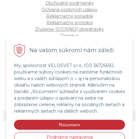
Obchodné podmienky
Ochrana osobných údajov
Reklamačný poriadok
Reklamačný protokol
Zrušenie (STORNO) objednávky
Doprava
Možnosti platby
Štatút súťaže "Vianoce 2025"
Na vašom súkromí nám záleží
My, spoločnosť VELOSVET s.r.o, IČO 36725692,
Servis a služby
používame súbory cookies na zaistenie funkčnosti
Servis bicyklov a elektrobicyklov
webu a s vaším súhlasom o. i. aj na personalizáciu
Retül Bike Fit
obsahu našich webových stránok. Kliknutím na
Instagram Velosvet
tlačidlo „Rozumiem“ súhlasíte s využívaním cookies
Facebook Velosvet
a predaním údajov o správaní na webe na
zobrazenie cielenej reklamy na sociálnych sieťach a
reklamných sieťach na ďalších weboch.
© 2026 Velosvet •
NextShop
&
e-shop Pohoda Connector
by
NextCom s.r.o.
Rozumiem
Podrobné nastavenia