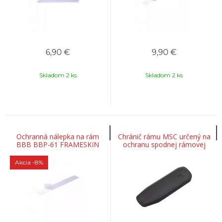
6,90
€
9,90
€
Skladom 2 ks
Skladom 2 ks
Ochranná nálepka na rám
Chránič rámu MSC určený na
BBB BBP-61 FRAMESKIN
ochranu spodnej rámovej
trubky (Stumpjumper, Status,
Demo Race)
Akcia
-8%