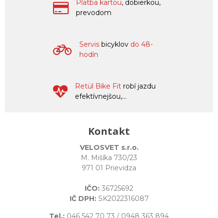
Platba kartou
, dobierkou,
prevodom
Servis
bicyklov
do 48-
hodín
Retül Bike Fit
robí jazdu
efektívnejšou,...
Kontakt
VELOSVET s.r.o.
M. Mišíka 730/23
971 01 Prievidza
IČO:
36725692
IČ DPH:
SK2022316087
Tel.:
046 542 70 73
/
0948 363 894