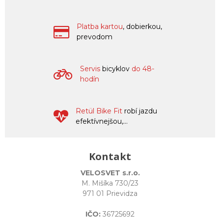
Platba kartou
, dobierkou,
prevodom
Servis
bicyklov
do 48-
hodín
Retül Bike Fit
robí jazdu
efektívnejšou,...
Kontakt
VELOSVET s.r.o.
M. Mišíka 730/23
971 01 Prievidza
IČO:
36725692