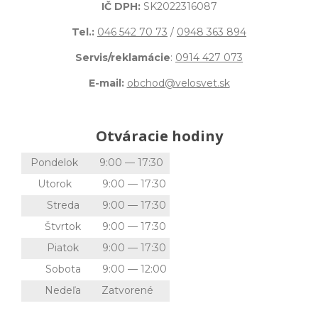
IČ DPH:
SK2022316087
Tel.:
046 542 70 73
/
0948 363 894
Servis/reklamácie
:
0914 427 073
E-mail:
obchod@velosvet.sk
Otváracie hodiny
Pondelok
9:00 — 17:30
Utorok
9:00 — 17:30
Streda
9:00 — 17:30
Štvrtok
9:00 — 17:30
Piatok
9:00 — 17:30
Sobota
9:00 — 12:00
Nedeľa
Zatvorené