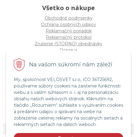
Všetko o nákupe
Obchodné podmienky
Ochrana osobných údajov
Reklamačný poriadok
Reklamačný protokol
Zrušenie (STORNO) objednávky
Doprava
Možnosti platby
Štatút súťaže "Vianoce 2025"
Na vašom súkromí nám záleží
My, spoločnosť VELOSVET s.r.o, IČO 36725692,
Servis a služby
používame súbory cookies na zaistenie funkčnosti
Servis bicyklov a elektrobicyklov
webu a s vaším súhlasom o. i. aj na personalizáciu
Retül Bike Fit
obsahu našich webových stránok. Kliknutím na
Instagram Velosvet
tlačidlo „Rozumiem“ súhlasíte s využívaním cookies
Facebook Velosvet
a predaním údajov o správaní na webe na
zobrazenie cielenej reklamy na sociálnych sieťach a
reklamných sieťach na ďalších weboch.
© 2026 Velosvet •
NextShop
&
e-shop Pohoda Connector
by
NextCom s.r.o.