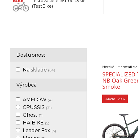
Testovacie elektrobicykle
(TestBike)
Dostupnosť
Horské - Hardtail el
Na sklade
(64)
SPECIALIZED 
NB Oak Green
Výrobca
Smoke
Akcia
-29%
AMFLOW
(4)
CRUSSIS
(31)
Ghost
(1)
HAIBIKE
(5)
Leader Fox
(3)