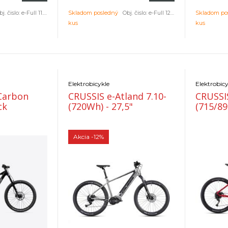
j. čislo:
e-Full 11.11-(800 Wh)-M
Skladom posledný
Obj. čislo:
e-Full 12.11-(800 Wh)-M
Skladom po
kus
kus
Elektrobicykle
Elektrobicy
Carbon
CRUSSIS e-Atland 7.10-
CRUSSIS
ck
(720Wh) - 27,5"
(715/89
Akcia
-12%