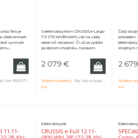
urbo Tero je
S elektrobicyklom CRUSSIS e-Largo
Čistý diza
 a všestrannosti.
7.11-(715 Wh/894Wh) vás na vašej
prevedení.
 boli vyvinuté
ceste nič nezastaví. Či už sa vydáte
elektrobic
lnému,
po lesnom chodníku, horskom
stredným 
pôsobivému
chodníku alebo do otvorenej
batériou a
e radosť jazdiť
prírody, tento model vám poskytne
– priprave
2 079
€
2 679
 ulíc až po
ideálnu kombináciu rýchlosti,
teréne aj v 
stability a pohodlia.
j. čislo:
95125-7704
Skladom posledný
Obj. čislo:
e-Largo 7.11-(715)-18
Skladom po
kus
kus
Elektrobicykle
Elektrobicy
l 11.11-
CRUSSIS e-Full 12.11-
SPECIA
(22,28 Ah/
(800 Wh) 29" (22,28 Ah/
Como 4.