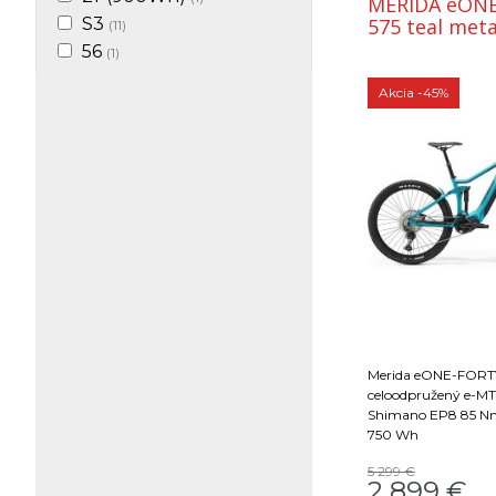
MERIDA eON
S3
575 teal meta
(11)
56
(1)
S5
(11)
Akcia
-45%
17" (513Wh)
(1)
19"
(4)
19"(715Wh)
(1)
18"(894Wh)
(4)
16"(894Wh)
(2)
S
(9)
20"(900Wh)
(2)
S2
(4)
18"
(4)
L
(27)
Merida eONE-FORTY
18"(900Wh)
(2)
celoodpružený e-M
S6
(6)
Shimano EP8 85 Nm
750 Wh
16.5 "
(1)
16,5"
(1)
5 299 €
2 899
€
15"
(3)