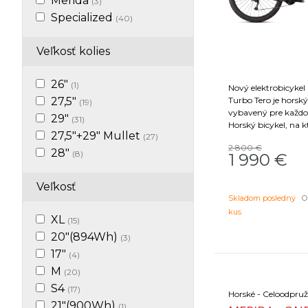
Merida
(3)
Specialized
(40)
Veľkosť kolies
26"
(1)
Nový elektrobicykel 
27,5"
Turbo Tero je horský
(19)
vybavený pre každo
29"
(31)
Horský bicykel, na
27,5"+29" Mullet
(27)
dochádzať do práce.
2 800 €
dochádzanie, na k
28"
(8)
1 990
€
vyraziť na výlet. Tur
ktorým môžete prev
Veľkosť
Skladom posledný
Ob
kus
XL
(15)
20"(894Wh)
(3)
17"
(4)
M
(20)
S4
(17)
21"(900Wh)
(1)