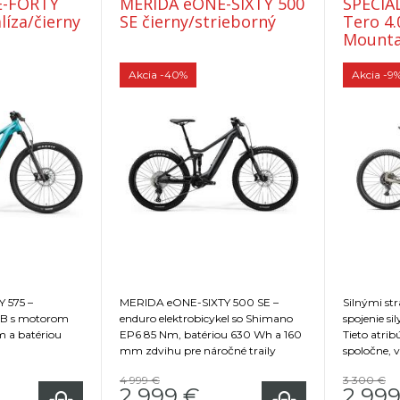
E-FORTY
MERIDA eONE-SIXTY 500
SPECIA
líza/čierny
SE čierny/strieborný
Tero 4.0 710Wh Wh
Mounta
Akcia
-40%
Akcia
-9
 575 –
MERIDA eONE-SIXTY 500 SE –
Silnými st
TB s motorom
enduro elektrobicykel so Shimano
spojenie si
 a batériou
EP6 85 Nm, batériou 630 Wh a 160
Tieto atrib
mm zdvihu pre náročné traily
spoločne, 
efektívnem
4 999 €
3 300 €
bicyklu, na
2 999
€
2 99
všade, od 