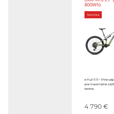
800Wh)
Novinka
e-Full 11.11 – Plne o
pre maximálne záž
teréne
4 790
€