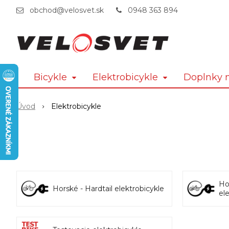
obchod@velosvet.sk
0948 363 894
Bicykle
Elektrobicykle
Doplnky n
Úvod
Elektrobicykle
Ho
Horské - Hardtail elektrobicykle
el