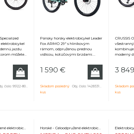
Specialized
Pánsky horsky elektrobicykel Leader
CRUSSIS ON
 elektrobicykel
Fox ARIMO 29" s hliníkovým
všestranný 
dennú jazdu.
rámom, odpruženou prednou
kombinuje p
 ktorom môžete
vidlicou, kotúčovými brzdami.
moderný di
 Bicykel na
ARIMO je tu pre tých, ktorí túžia po
celoodpru
torom môžete
vzrušení a zábave počas jazdy po
nástupom j
1 590
€
3 84
istický bicykel, s
chodníku aj v teréne.
cyklistický
ážať náklad.
j. čislo:
95122-8005
Skladom posledný
Obj. čislo:
142833175
Skladom po
kus
kus
Horské - Celoodpružené elektrobicykle
Horské - Celoodpružené elektrobicykle
Elektrobicy