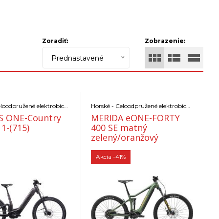
Zoradiť:
Zobrazenie:
Prednastavené
Horské - Celoodpružené elektrobicykle
Horské - Celoodpružené elektrobicykle
S ONE-Country
MERIDA eONE-FORTY
11-(715)
400 SE matný
zelený/oranžový
Akcia
-41%