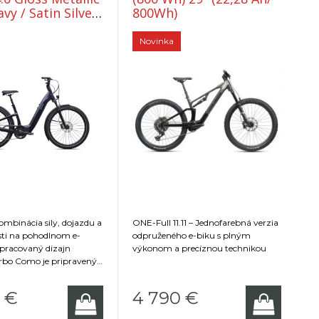
vy / Satin Silver
800Wh)
ive
Novinka
ombinácia sily, dojazdu a
ONE-Full 11.11 – Jednofarebná verzia
sti na pohodlnom e-
odpruženého e-biku s plným
repracovaný dizajn
výkonom a precíznou technikou
rbo Como je pripravený
, kdekoľvek ste - vo dne i
ždi alebo v žiare - s
€
4 790
€
ými svetlami, blatníkmi
m úložného priestoru.