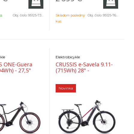
 traily.
backcountry traily.
ks
Obj. čislo:
95125-7305
Skladom posledný
Obj. čislo:
95125-7604
kus
kle
Elektrobicykle
S ONE-Guera
CRUSSIS e-Savela 9.11-
94Wh) - 27,5"
(715Wh) 28" -
Novinka