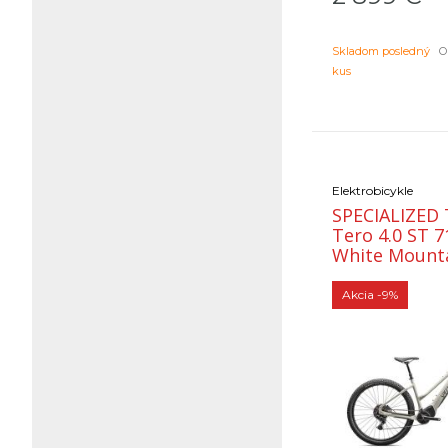
19"(715)
(1)
20"(715Wh)
(3)
Skladom posledný
Ob
20"(720Wh)
kus
(3)
19"(720Wh)
(2)
15" (715Wh)
(1)
19"(894Wh)
(1)
20"
(2)
Elektrobicykle
18"(715Wh)
(4)
SPECIALIZED
22"(900Wh)
(2)
Tero 4.0 ST 710Wh
16"
(2)
White Mounta
Gunmetal
17"(900Wh)
(1)
Akcia
-9%
17,5"
(2)
17"(715Wh)
(1)
16"(715Wh)
(1)
22"(720Wh)
(1)
18"(720Wh)
(2)
17" (715Wh)
(1)