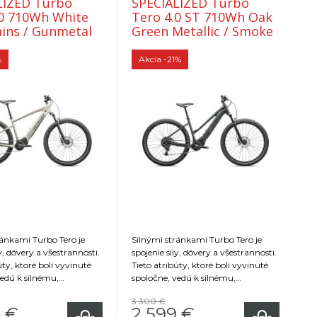
LIZED Turbo
SPECIALIZED Turbo
ite
Tero 4.0 ST 710Wh Oak
ins / Gunmetal
Green Metallic / Smoke
%
Akcia
-21%
ránkami Turbo Tero je
Silnými stránkami Turbo Tero je
ly, dôvery a všestrannosti.
spojenie sily, dôvery a všestrannosti.
úty, ktoré boli vyvinuté
Tieto atribúty, ktoré boli vyvinuté
vedú k silnému,
spoločne, vedú k silnému,
u a prispôsobivému
efektívnemu a prispôsobivému
3 300 €
 ktorom je radosť jazdiť
bicyklu, na ktorom je radosť jazdiť
9
€
2 599
€
mestských ulíc až po
všade, od mestských ulíc až po