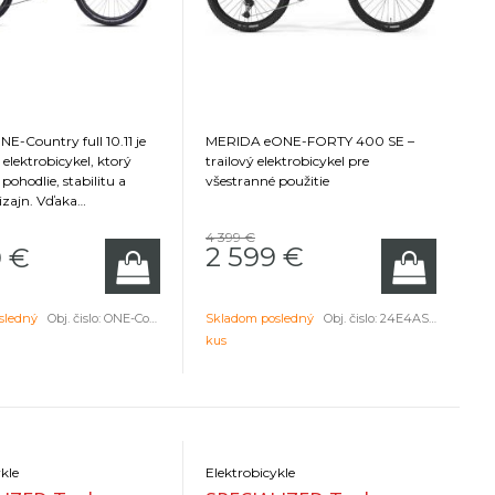
E-Country full 10.11 je
MERIDA eONE-FORTY 400 SE –
elektrobicykel, ktorý
trailový elektrobicykel pre
ohodlie, stabilitu a
všestranné použitie
zajn. Vďaka
ženému rámu s nízkym
4 399 €
e vhodný pre každý
2 599
€
9
€
 plán.
sledný
Obj. čislo:
ONE-Country full 10.11-(715)-17,5
Skladom posledný
Obj. čislo:
24E4AS00LA
kus
kle
Elektrobicykle