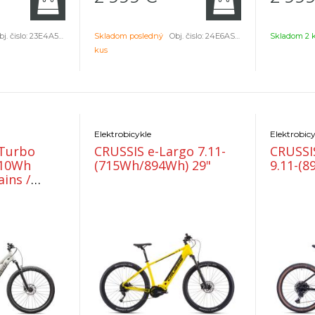
backcountry
j. čislo:
23E4A570LC
Skladom posledný
Obj. čislo:
24E6AS500MB
Skladom 2 
kus
Elektrobicykle
Elektrobicy
 Turbo
CRUSSIS e-Largo 7.11-
CRUSSI
(715Wh/894Wh) 29"
9.11-(8
ins /