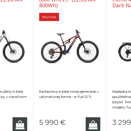
800Wh)
Dark Na
Reflect
Novinka
dpružený e-bike
Karbonový e-bike novej generácie v
Najlepšia k
itky v náročnom
ultimatívnej forme - e-Full 12.11
použiteľno
bicykli. P
modelu Tu
na použitie
v noci, v da
5 990
€
3 299
integrovan
a množstvo