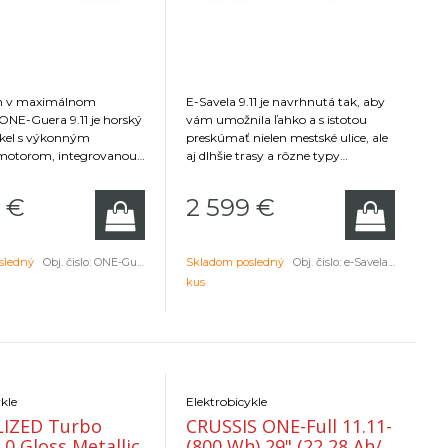
jn v maximálnom
E-Savela 9.11 je navrhnutá tak, aby
 ONE-Guera 9.11 je horský
vám umožnila ľahko a s istotou
ykel s výkonným
preskúmať nielen mestské ulice, ale
motorom, integrovanou
aj dlhšie trasy a rôzne typy
 ľahkou geometriou rámu
povrchov. Robustný a zároveň
ný na akúkoľvek výzvu v
ľahký hliníkový rám ponúka ideálnu
€
2 599
€
teréne.
kombináciu pevnosti a pohodlia,
ktorú oceníte počas celodenných
jázd a víkendových výletov.
sledný
Obj. čislo:
ONE-Guera 9.11-(894)-17
Skladom posledný
Obj. čislo:
e-Savela-9.11-(715Wh)-18
kus
kle
Elektrobicykle
LIZED Turbo
CRUSSIS ONE-Full 11.11-
0 Gloss Metallic
(800 Wh) 29" (22,28 Ah/