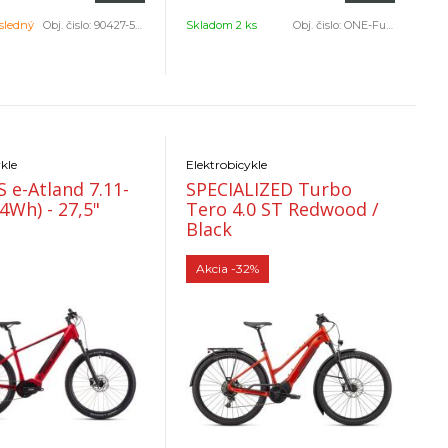
sledný
Obj. čislo:
90427-5004
Skladom 2 ks
Obj. čislo:
ONE-Full 11.11-(800 Wh)-M
kle
Elektrobicykle
 e-Atland 7.11-
SPECIALIZED Turbo
4Wh) - 27,5"
Tero 4.0 ST Redwood /
Black
Akcia
-32%