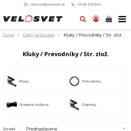
obchod@velosvet.sk
0948 363 894
Úvod
Diely na bicykel
Kľuky / Prevodníky / Str. zlož.
Kľuky / Prevodníky / Str. zlož.
Kľuky
Prevodníky
Stredové zloženia
Doplnky
Prednastavené
Zoradiť: