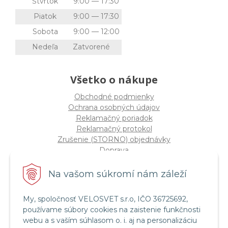
Štvrtok
9:00 — 17:30
Piatok
9:00 — 17:30
Sobota
9:00 — 12:00
Nedeľa
Zatvorené
Všetko o nákupe
Obchodné podmienky
Ochrana osobných údajov
Reklamačný poriadok
Reklamačný protokol
Zrušenie (STORNO) objednávky
Doprava
Možnosti platby
Štatút súťaže "Vianoce 2025"
Na vašom súkromí nám záleží
My, spoločnosť VELOSVET s.r.o, IČO 36725692,
Servis a služby
používame súbory cookies na zaistenie funkčnosti
Servis bicyklov a elektrobicyklov
webu a s vaším súhlasom o. i. aj na personalizáciu