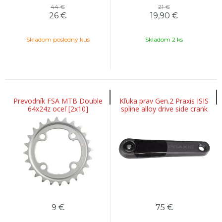
44 €
21 €
26
€
19,90
€
Skladom posledný kus
Skladom 2 ks
Prevodník FSA MTB Double
Kľuka prav Gen.2 Praxis ISIS
64x24z oceľ [2x10]
spline alloy drive side crank
arm for various Turbo full-
powe
9
€
75
€