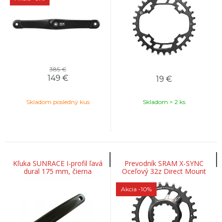
385 €
149
€
19
€
Skladom posledný kus
Skladom > 2 ks
Kľuka SUNRACE I-profil ľavá
Prevodník SRAM X-SYNC
dural 175 mm, čierna
Oceľový 32z Direct Mount
3mm Offset 3.5mm Black 11-
rýchl.
Akcia
-10%