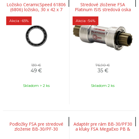
Ložisko CeramicSpeed 61806
Stredové zloženie FSA
(6806) ložisko, 30 x 42 x 7
Platinum ISIS stredová oska
mm - standard
73x113 mm
Akcia
-65%
Akcia
-54%
139 €
76,90 €
49
€
35
€
Skladom > 2 ks
Skladom 2 ks
Podložky FSA pre stredové
Adaptér pre rám BB-30/PF30
zloženie BB-30/PF-30
a kľuky FSA MegaExo PB &
(MS188)
Shimano