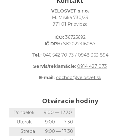
Kontakt
VELOSVET s.r.o.
M. Mišíka 730/23
971 01 Prievidza
IČO:
36725692
IČ DPH:
SK2022316087
Tel.:
046 542 70 73
/
0948 363 894
Servis/reklamácie
:
0914 427 073
E-mail:
obchod@velosvet.sk
Otváracie hodiny
Pondelok
9:00 — 17:30
Utorok
9:00 — 17:30
Streda
9:00 — 17:30