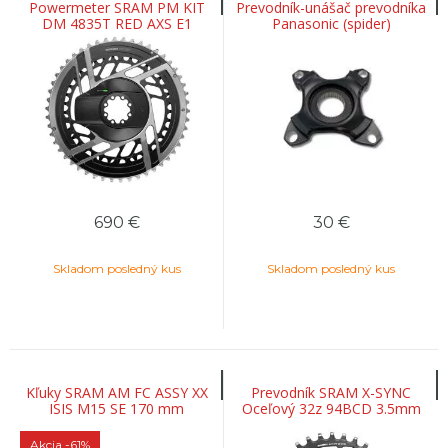
Powermeter SRAM PM KIT
Prevodník-unášač prevodníka
DM 4835T RED AXS E1
Panasonic (spider)
BLK/SLV
690
€
30
€
Skladom posledný kus
Skladom posledný kus
Kľuky SRAM AM FC ASSY XX
Prevodník SRAM X-SYNC
ISIS M15 SE 170 mm
Oceľový 32z 94BCD 3.5mm
čierne 11-rýchl.
Akcia
-61%