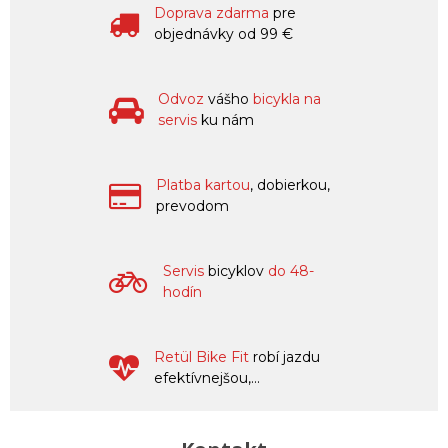
Doprava zdarma
pre
objednávky od 99 €
Odvoz
vášho
bicykla na
servis
ku nám
Platba kartou
, dobierkou,
prevodom
Servis
bicyklov
do 48-
hodín
Retül Bike Fit
robí jazdu
efektívnejšou,...