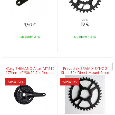
21 €
19
€
9,50
€
Skladom 2 ks
Skladom > 2 ks
Kľuky SHIMANO Altus MT210
Prevodník SRAM X-SYNC 2
175mm 40/30/22 9-k čierne s
Steel 32z Direct Mount 6mm
krytom dvojdielny bez ložiska
Offset Eagle Black ocelový
Akcia
-41%
Akcia
-5%