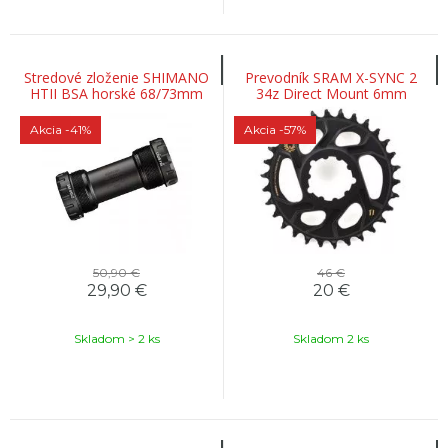
Stredové zloženie SHIMANO
Prevodník SRAM X-SYNC 2
HTII BSA horské 68/73mm
34z Direct Mount 6mm
FCM9000/980
Offset Boost Al Eagle Gold
Akcia
-41%
Akcia
-57%
50,90 €
46 €
29,90
€
20
€
Skladom > 2 ks
Skladom 2 ks