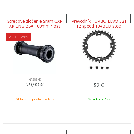
Stredové zloženie Sram GXP
Prevodník TURBO LEVO 32T
XR ENG BSA 100mm • osa
12 speed 104BCD steel
24mm
Akcia
-29%
41,95 €
29,90
€
52
€
Skladom posledný kus
Skladom 2 ks