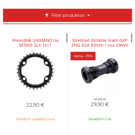
Filter produktov
Prevodník SHIMANO na
Stredové zloženie Sram GXP
M7000 SLX 1x11
ENG BSA 83mm • osa 24mm
Akcia
-29%
41,95 €
29,90
€
22,90
€
Skladom posledný kus
Skladom 2 ks