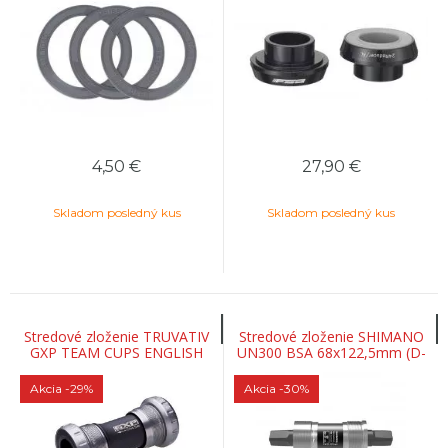
4,50
€
27,90
€
Skladom posledný kus
Skladom posledný kus
Stredové zloženie TRUVATIV
Stredové zloženie SHIMANO
GXP TEAM CUPS ENGLISH
UN300 BSA 68x122,5mm (D-
MTB A ROAD 73/68
NL) bez skrutiek na štvorhran
Akcia
-29%
Akcia
-30%