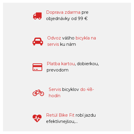
Doprava zdarma
pre
objednávky od 99 €
Odvoz
vášho
bicykla na
servis
ku nám
Platba kartou
, dobierkou,
prevodom
Servis
bicyklov
do 48-
hodín
Retül Bike Fit
robí jazdu
efektívnejšou,...