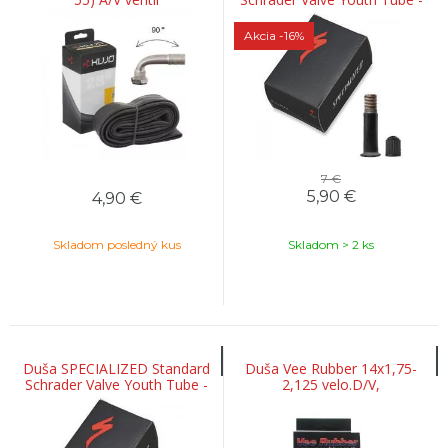
20
Akcia
-16%
7 €
5,90
€
4,90
€
Skladom posledný kus
Skladom > 2 ks
Duša SPECIALIZED Standard
Duša Vee Rubber 14x1,75-
Schrader Valve Youth Tube -
2,125 velo.D/V,
12x1,5 - 2,3 Angled Valve