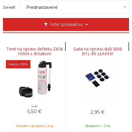
Prednastavené
Zoradiť:
Filter produktov
Tmel na opravu defektu Zéfal
Sada na opravu duší BBB
100ml s držiakom
BTL-80 LEAKFIX
Akcia
-39%
9 €
5,50
€
2,95
€
Skladom posledný kus
Skladom > 2 ks