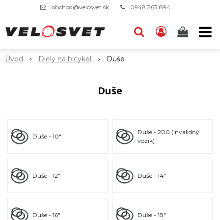
obchod@velosvet.sk
0948 363 894
Úvod
Diely na bicykel
Duše
Duše
Duše - 200 (invalidný
Duše - 10"
vozík)
Duše - 12"
Duše - 14"
Duše - 16"
Duše - 18"