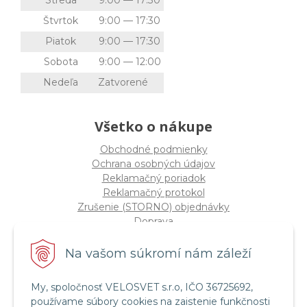
Streda
9:00 — 17:30
Štvrtok
9:00 — 17:30
Piatok
9:00 — 17:30
Sobota
9:00 — 12:00
Nedeľa
Zatvorené
Všetko o nákupe
Obchodné podmienky
Ochrana osobných údajov
Reklamačný poriadok
Reklamačný protokol
Zrušenie (STORNO) objednávky
Doprava
Možnosti platby
Štatút súťaže "Vianoce 2025"
Na vašom súkromí nám záleží
My, spoločnosť VELOSVET s.r.o, IČO 36725692,
Servis a služby
používame súbory cookies na zaistenie funkčnosti