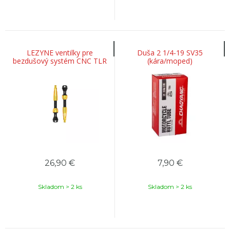
LEZYNE ventilky pre
Duša 2 1/4-19 SV35
bezdušový systém CNC TLR
(kára/moped)
44 mm
26,90
€
7,90
€
Skladom > 2 ks
Skladom > 2 ks