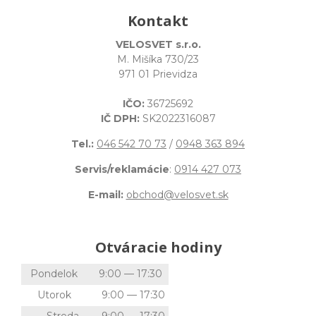
Kontakt
VELOSVET s.r.o.
M. Mišíka 730/23
971 01 Prievidza
IČO:
36725692
IČ DPH:
SK2022316087
Tel.:
046 542 70 73
/
0948 363 894
Servis/reklamácie
:
0914 427 073
E-mail:
obchod@velosvet.sk
Otváracie hodiny
Pondelok
9:00 — 17:30
Utorok
9:00 — 17:30