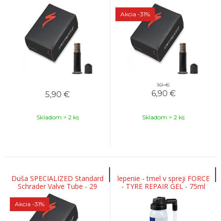
27.5/650B
Akcia
-31%
10 €
6,90
€
5,90
€
Skladom > 2 ks
Skladom > 2 ks
Duša SPECIALIZED Standard
lepenie - tmel v spreji FORCE
Schrader Valve Tube - 29
- TYRE REPAIR GEL - 75ml
Akcia
-31%