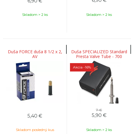
6,90
€
6,90
€
Skladom > 2 ks
Skladom > 2 ks
Duša FORCE duša 8 1/2 x 2,
Duša SPECIALIZED Standard
AV
Presta Valve Tube - 700
Akcia
-16%
7 €
5,90
€
5,40
€
Skladom posledný kus
Skladom > 2 ks