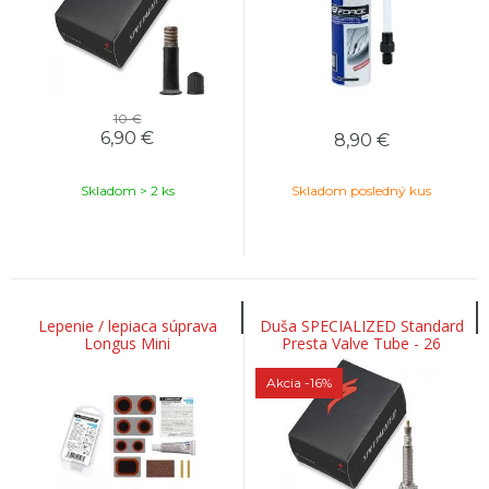
10 €
6,90
€
8,90
€
Skladom > 2 ks
Skladom posledný kus
Lepenie / lepiaca súprava
Duša SPECIALIZED Standard
Longus Mini
Presta Valve Tube - 26
Akcia
-16%