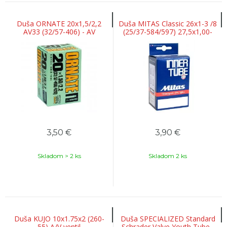
Duša ORNATE 20x1,5/2,2
Duša MITAS Classic 26x1-3 /8
AV33 (32/57-406) - AV
(25/37-584/597) 27,5x1,00-
1,50 AV35
3,50
€
3,90
€
Skladom > 2 ks
Skladom 2 ks
Duša KUJO 10x1.75x2 (260-
Duša SPECIALIZED Standard
55) A/V ventil
Schrader Valve Youth Tube -