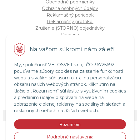
Obchodné podmienky
Ochrana osobných údajov
Reklamačný poriadok
Reklamačný protokol
Zrušenie (STORNO) objednávky
Doprava
Možnosti platby
Štatút súťaže "Vianoce 2025"
Na vašom súkromí nám záleží
My, spoločnosť VELOSVET s.r.o, IČO 36725692,
Servis a služby
používame súbory cookies na zaistenie funkčnosti
Servis bicyklov a elektrobicyklov
webu a s vaším súhlasom o. i. aj na personalizáciu
Retül Bike Fit
obsahu našich webových stránok. Kliknutím na
Instagram Velosvet
tlačidlo „Rozumiem“ súhlasíte s využívaním cookies
Facebook Velosvet
a predaním údajov o správaní na webe na
zobrazenie cielenej reklamy na sociálnych sieťach a
reklamných sieťach na ďalších weboch.
© 2026 Velosvet •
NextShop
&
e-shop Pohoda Connector
by
NextCom s.r.o.
Rozumiem
Podrobné nastavenia