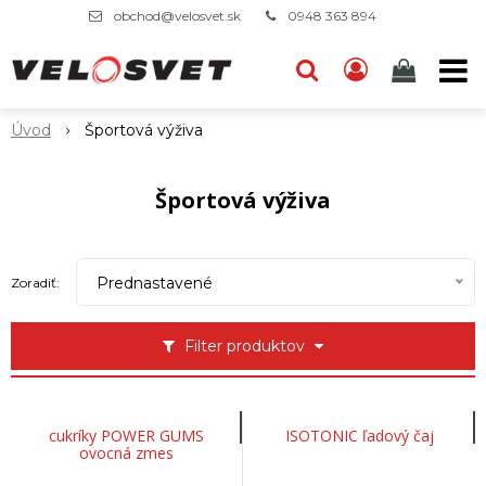
obchod@velosvet.sk
0948 363 894
Úvod
Športová výživa
Športová výživa
Prednastavené
Zoradiť:
Filter produktov
cukríky POWER GUMS
ISOTONIC ľadový čaj
ovocná zmes