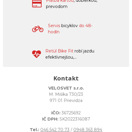
Platba kartou
, dobierkou,
prevodom
Servis
bicyklov
do 48-
hodín
Retül Bike Fit
robí jazdu
efektívnejšou,...
Kontakt
VELOSVET s.r.o.
M. Mišíka 730/23
971 01 Prievidza
IČO:
36725692
IČ DPH:
SK2022316087
Tel.:
046 542 70 73
/
0948 363 894