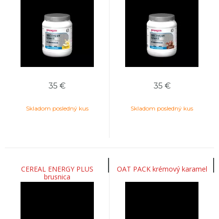
35
€
35
€
Skladom posledný kus
Skladom posledný kus
CEREAL ENERGY PLUS
OAT PACK krémový karamel
brusnica