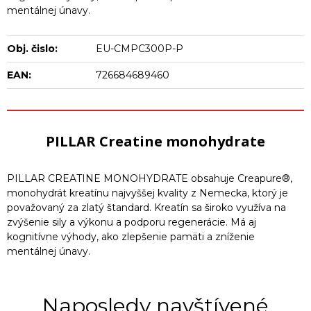
mentálnej únavy.
Obj. čislo:
EU-CMPC300P-P
EAN:
726684689460
PILLAR Creatine monohydrate
PILLAR CREATINE MONOHYDRATE obsahuje Creapure®,
monohydrát kreatínu najvyššej kvality z Nemecka, ktorý je
považovaný za zlatý štandard. Kreatín sa široko využíva na
zvýšenie sily a výkonu a podporu regenerácie. Má aj
kognitívne výhody, ako zlepšenie pamäti a zníženie
mentálnej únavy.
Naposledy navštívené