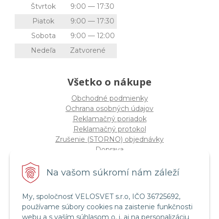
Štvrtok
9:00 — 17:30
Piatok
9:00 — 17:30
Sobota
9:00 — 12:00
Nedeľa
Zatvorené
Všetko o nákupe
Obchodné podmienky
Ochrana osobných údajov
Reklamačný poriadok
Reklamačný protokol
Zrušenie (STORNO) objednávky
Doprava
Možnosti platby
Štatút súťaže "Vianoce 2025"
Na vašom súkromí nám záleží
My, spoločnosť VELOSVET s.r.o, IČO 36725692,
Servis a služby
používame súbory cookies na zaistenie funkčnosti
Servis bicyklov a elektrobicyklov
webu a s vaším súhlasom o. i. aj na personalizáciu