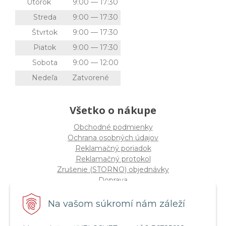
Utorok
9:00 — 17:30
Streda
9:00 — 17:30
Štvrtok
9:00 — 17:30
Piatok
9:00 — 17:30
Sobota
9:00 — 12:00
Nedeľa
Zatvorené
Všetko o nákupe
Obchodné podmienky
Ochrana osobných údajov
Reklamačný poriadok
Reklamačný protokol
Zrušenie (STORNO) objednávky
Doprava
Možnosti platby
Štatút súťaže "Vianoce 2025"
Na vašom súkromí nám záleží