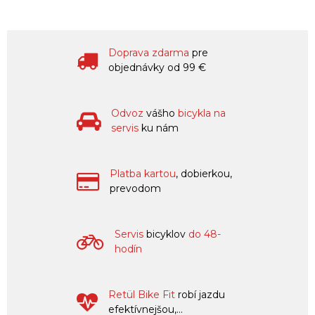
Doprava zdarma
pre
objednávky od 99 €
Odvoz
vášho
bicykla na
servis
ku nám
Platba kartou
, dobierkou,
prevodom
Servis
bicyklov
do 48-
hodín
Retül Bike Fit
robí jazdu
efektívnejšou,...