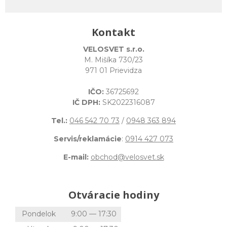
Kontakt
VELOSVET s.r.o.
M. Mišíka 730/23
971 01 Prievidza
IČO:
36725692
IČ DPH:
SK2022316087
Tel.:
046 542 70 73
/
0948 363 894
Servis/reklamácie
:
0914 427 073
E-mail:
obchod@velosvet.sk
Otváracie hodiny
Pondelok
9:00 — 17:30