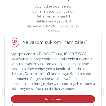
Obchodné podmienky
Ochrana osobných údajov
Reklamačný poriadok
Reklamačný protokol
Zrušenie (STORNO) objednávky
Doprava
Možnosti platby
Štatút súťaže "Vianoce 2025"
Na vašom súkromí nám záleží
My, spoločnosť VELOSVET s.r.o, IČO 36725692,
Servis a služby
používame súbory cookies na zaistenie funkčnosti
Servis bicyklov a elektrobicyklov
webu a s vaším súhlasom o. i. aj na personalizáciu
Retül Bike Fit
obsahu našich webových stránok. Kliknutím na
Instagram Velosvet
tlačidlo „Rozumiem“ súhlasíte s využívaním cookies
Facebook Velosvet
a predaním údajov o správaní na webe na
zobrazenie cielenej reklamy na sociálnych sieťach a
reklamných sieťach na ďalších weboch.
© 2026 Velosvet •
NextShop
&
e-shop Pohoda Connector
by
NextCom s.r.o.
Rozumiem