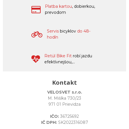
Platba kartou
, dobierkou,
prevodom
Servis
bicyklov
do 48-
hodín
Retül Bike Fit
robí jazdu
efektívnejšou,...
Kontakt
VELOSVET s.r.o.
M. Mišíka 730/23
971 01 Prievidza
IČO:
36725692
IČ DPH:
SK2022316087