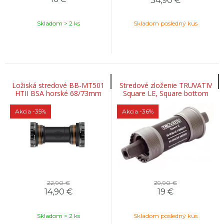
34,90
€
Skladom > 2 ks
Skladom posledný kus
Ložiská stredové BB-MT501
Stredové zloženie TRUVATIV
HTII BSA horské 68/73mm
Square LE, Square bottom
bracket, BSA, 68mm,
113mm, Steel, Grey
Akcia
-35%
Akcia
-36%
22,90 €
29,90 €
14,90
€
19
€
Skladom > 2 ks
Skladom posledný kus