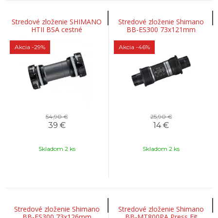
Stredové zloženie SHIMANO
Stredové zloženie Shimano
HTII BSA cestné
BB-ES300 73x121mm
FC9100/9000 Dura Ace
Octalink
Akcia
-29%
Akcia
-46%
54,90 €
25,90 €
39
€
14
€
Skladom 2 ks
Skladom 2 ks
Stredové zloženie Shimano
Stredové zloženie Shimano
BB-ES300 73x126mm
BB-MT800PA Press Fit