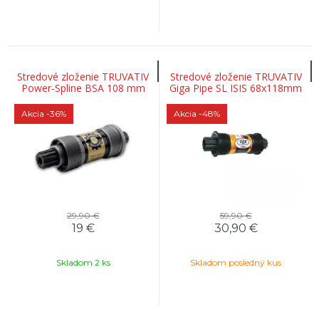
Stredové zloženie TRUVATIV
Stredové zloženie TRUVATIV
Power-Spline BSA 108 mm
Giga Pipe SL ISIS 68x118mm
bez skrutiek
Akcia
-36%
Akcia
-48%
29,90 €
59,90 €
19
€
30,90
€
Skladom 2 ks
Skladom posledný kus