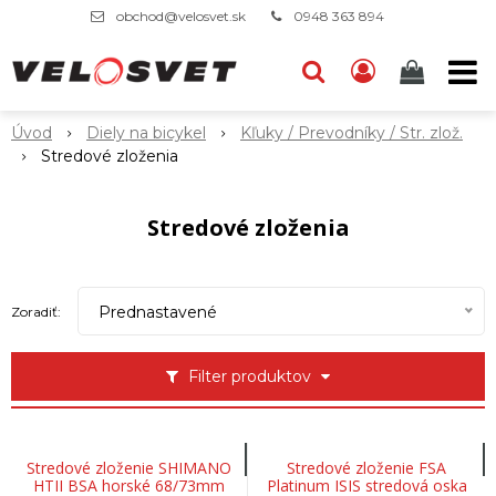
obchod@velosvet.sk
0948 363 894
Úvod
Diely na bicykel
Kľuky / Prevodníky / Str. zlož.
Stredové zloženia
Stredové zloženia
Prednastavené
Zoradiť:
Filter produktov
Stredové zloženie SHIMANO
Stredové zloženie FSA
HTII BSA horské 68/73mm
Platinum ISIS stredová oska