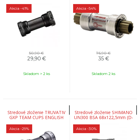
FCM9000/980
73x113 mm
Akcia
-41%
Akcia
-54%
50,90 €
76,90 €
29,90
€
35
€
Skladom > 2 ks
Skladom 2 ks
Stredové zloženie TRUVATIV
Stredové zloženie SHIMANO
GXP TEAM CUPS ENGLISH
UN300 BSA 68x122,5mm (D-
MTB A ROAD 73/68
NL) bez skrutiek na štvorhran
Akcia
-29%
Akcia
-30%