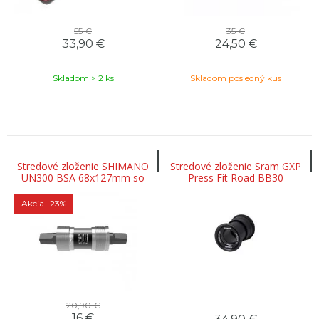
55 €
35 €
33,90
€
24,50
€
Skladom > 2 ks
Skladom posledný kus
Stredové zloženie SHIMANO
Stredové zloženie Sram GXP
UN300 BSA 68x127mm so
Press Fit Road BB30
skrutkami na štvorhran
Akcia
-23%
20,90 €
16
€