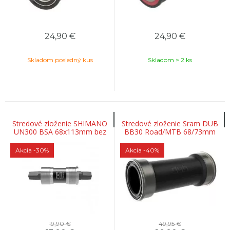
24,90
€
24,90
€
Skladom posledný kus
Skladom > 2 ks
Stredové zloženie SHIMANO
Stredové zloženie Sram DUB
UN300 BSA 68x113mm bez
BB30 Road/MTB 68/73mm
skrutiek na štvorhran
Akcia
-30%
Akcia
-40%
19,90 €
49,95 €