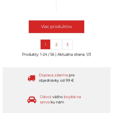
Viac produktov
1
2
3
Produkty:
1
-
24
/
56
| Aktuálna strana:
1
/
3
Doprava zdarma
pre
objednávky od 99 €
Odvoz
vášho
bicykla na
servis
ku nám