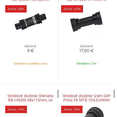
Octalink
89,5mm
Akcia
-65%
Akcia
-42%
25,90 €
30,90 €
9
€
17,90
€
Skladom posledný kus
Skladom 2 ks
Stredové zloženie Shimano
Stredové zloženie Sram GXP
BB-UN300 68x115mm, so
Press Fit MTB 104,5/24mm
skrutkami
Akcia
-47%
Akcia
-53%