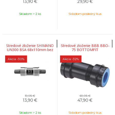
13,90
€
29,90
€
Skladom > 2 ks
Skladom posledný kus
Stredové zloženie SHIMANO
Stredové zloženie BBB BBO-
UN300 BSA 68x110mm bez
75 BOTTOMFIT
skrutiek na štvorhran
Akcia
-30%
Akcia
-32%
19,95 €
69,95 €
13,90
€
47,90
€
Skladom > 2 ks
Skladom posledný kus