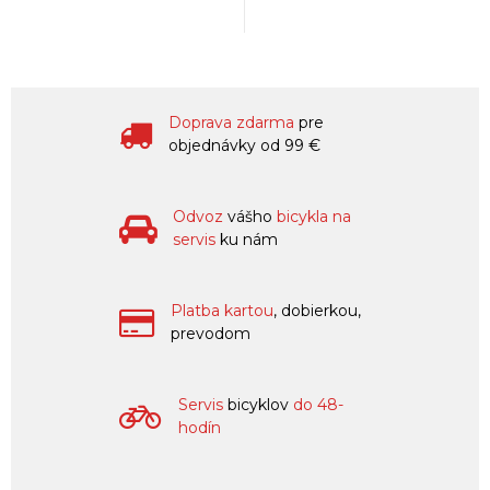
Doprava zdarma
pre
objednávky od 99 €
Odvoz
vášho
bicykla na
servis
ku nám
Platba kartou
, dobierkou,
prevodom
Servis
bicyklov
do 48-
hodín