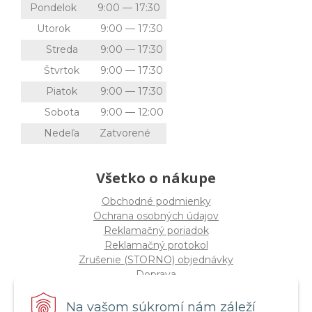
Pondelok
9:00 — 17:30
Utorok
9:00 — 17:30
Streda
9:00 — 17:30
Štvrtok
9:00 — 17:30
Piatok
9:00 — 17:30
Sobota
9:00 — 12:00
Nedeľa
Zatvorené
Všetko o nákupe
Obchodné podmienky
Ochrana osobných údajov
Reklamačný poriadok
Reklamačný protokol
Zrušenie (STORNO) objednávky
Doprava
Možnosti platby
Štatút súťaže "Vianoce 2025"
Na vašom súkromí nám záleží