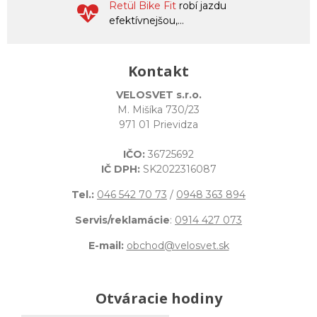
Retül Bike Fit
robí jazdu
efektívnejšou,...
Kontakt
VELOSVET s.r.o.
M. Mišíka 730/23
971 01 Prievidza
IČO:
36725692
IČ DPH:
SK2022316087
Tel.:
046 542 70 73
/
0948 363 894
Servis/reklamácie
:
0914 427 073
E-mail:
obchod@velosvet.sk
Otváracie hodiny