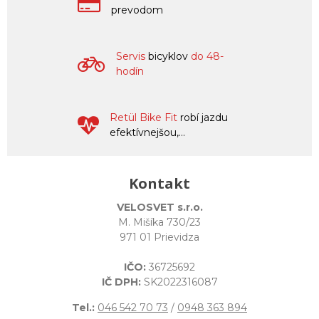
prevodom
Servis
bicyklov
do 48-
hodín
Retül Bike Fit
robí jazdu
efektívnejšou,...
Kontakt
VELOSVET s.r.o.
M. Mišíka 730/23
971 01 Prievidza
IČO:
36725692
IČ DPH:
SK2022316087
Tel.:
046 542 70 73
/
0948 363 894