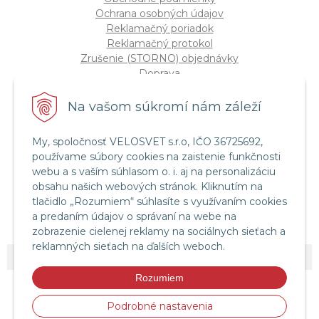
Ochrana osobných údajov
Reklamačný poriadok
Reklamačný protokol
Zrušenie (STORNO) objednávky
Doprava
Možnosti platby
Štatút súťaže "Vianoce 2025"
Na vašom súkromí nám záleží
My, spoločnosť VELOSVET s.r.o, IČO 36725692,
Servis a služby
používame súbory cookies na zaistenie funkčnosti
Servis bicyklov a elektrobicyklov
webu a s vaším súhlasom o. i. aj na personalizáciu
Retül Bike Fit
obsahu našich webových stránok. Kliknutím na
Instagram Velosvet
tlačidlo „Rozumiem“ súhlasíte s využívaním cookies
Facebook Velosvet
a predaním údajov o správaní na webe na
zobrazenie cielenej reklamy na sociálnych sieťach a
reklamných sieťach na ďalších weboch.
© 2026 Velosvet •
NextShop
&
e-shop Pohoda Connector
by
NextCom s.r.o.
Rozumiem
Podrobné nastavenia