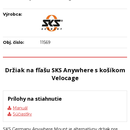
Výrobca:
Obj. čislo:
11569
Držiak na fľašu SKS Anywhere s košíkom
Velocage
Prílohy na stiahnutie
Manuál
Súčiastky
SKS Germany Anywhere Mount je alternatívny držiak pre