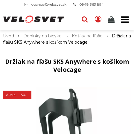
obchod@velosvet.sk
0948 363 894
Úvod
Doplnky na bicykel
Košíky na fľaše
Držiak na
fľašu SKS Anywhere s košíkom Velocage
Držiak na fľašu SKS Anywhere s košíkom
Velocage
Akcia
-5%