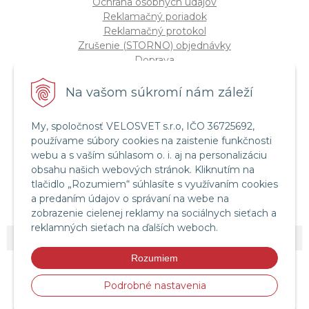
Ochrana osobných údajov
Reklamačný poriadok
Reklamačný protokol
Zrušenie (STORNO) objednávky
Doprava
Možnosti platby
Štatút súťaže "Vianoce 2025"
Na vašom súkromí nám záleží
My, spoločnosť VELOSVET s.r.o, IČO 36725692,
Servis a služby
používame súbory cookies na zaistenie funkčnosti
Servis bicyklov a elektrobicyklov
webu a s vaším súhlasom o. i. aj na personalizáciu
Retül Bike Fit
obsahu našich webových stránok. Kliknutím na
Instagram Velosvet
tlačidlo „Rozumiem“ súhlasíte s využívaním cookies
Facebook Velosvet
a predaním údajov o správaní na webe na
zobrazenie cielenej reklamy na sociálnych sieťach a
reklamných sieťach na ďalších weboch.
© 2026 Velosvet •
NextShop
&
e-shop Pohoda Connector
by
NextCom s.r.o.
Rozumiem
Podrobné nastavenia