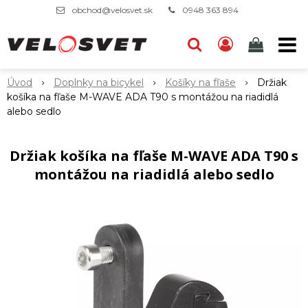
obchod@velosvet.sk
0948 363 894
Úvod
Doplnky na bicykel
Košíky na fľaše
Držiak
košíka na fľaše M-WAVE ADA T90 s montážou na riadidlá
alebo sedlo
Držiak košíka na fľaše M-WAVE ADA T90 s
montážou na riadidlá alebo sedlo