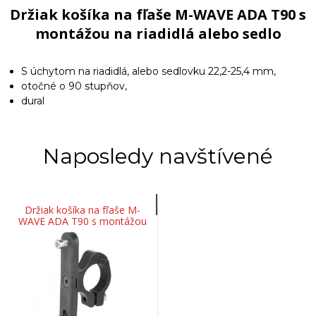
Držiak košíka na fľaše M-WAVE ADA T90 s
montážou na riadidlá alebo sedlo
S úchytom na riadidlá, alebo sedlovku 22,2-25,4 mm,
otočné o 90 stupňov,
dural
Naposledy navštívené
Držiak košíka na fľaše M-
WAVE ADA T90 s montážou
na riadidlá alebo sedlo