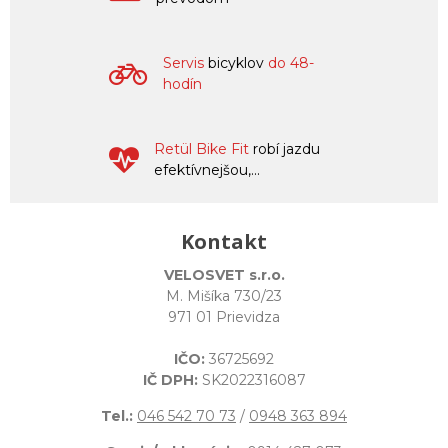
Servis
bicyklov
do 48-
hodín
Retül Bike Fit
robí jazdu
efektívnejšou,...
Kontakt
VELOSVET s.r.o.
M. Mišíka 730/23
971 01 Prievidza
IČO:
36725692
IČ DPH:
SK2022316087
Tel.:
046 542 70 73
/
0948 363 894