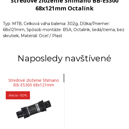
Stredové zloženie Shimano BB-ES300
68x121mm Octalink
Typ: MTB, Celková váha balenia: 302g, Dĺžka/Priemer:
68x121mm, Spôsob montáže: BSA, Octalink, šedá/čierna, bez
skrutiek, Materiál: Oceľ / Plast
Naposledy navštívené
Stredové zloženie Shimano
BB-ES300 68x121mm
Octalink
Akcia
-50%