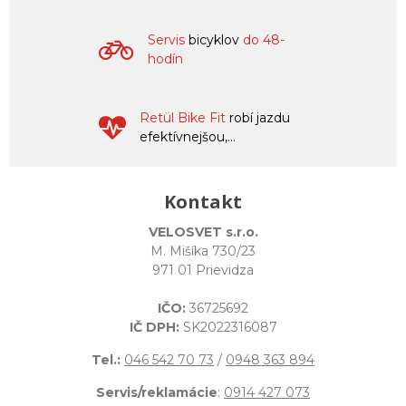
Servis
bicyklov
do 48-
hodín
Retül Bike Fit
robí jazdu
efektívnejšou,...
Kontakt
VELOSVET s.r.o.
M. Mišíka 730/23
971 01 Prievidza
IČO:
36725692
IČ DPH:
SK2022316087
Tel.:
046 542 70 73
/
0948 363 894
Servis/reklamácie
:
0914 427 073