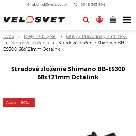
obchod@velosvet.sk
0948 363 894
Úvod
Diely na bicykel
Kľuky / Prevodníky / Str. zlož.
Stredové zloženia
Stredové zloženie Shimano BB-
ES300 68x121mm Octalink
Stredové zloženie Shimano BB-ES300
68x121mm Octalink
Akcia
-50%