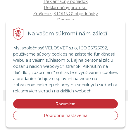
Reklamačný poriadok
Reklamačný protokol
Zrušenie (STORNO) objednávky
Doprava
Možnosti platby
Štatút súťaže "Vianoce 2025"
Na vašom súkromí nám záleží
My, spoločnosť VELOSVET s.r.o, IČO 36725692,
Servis a služby
používame súbory cookies na zaistenie funkčnosti
Servis bicyklov a elektrobicyklov
webu a s vaším súhlasom o. i. aj na personalizáciu
Retül Bike Fit
obsahu našich webových stránok. Kliknutím na
Instagram Velosvet
tlačidlo „Rozumiem“ súhlasíte s využívaním cookies
Facebook Velosvet
a predaním údajov o správaní na webe na
zobrazenie cielenej reklamy na sociálnych sieťach a
reklamných sieťach na ďalších weboch.
© 2026 Velosvet •
NextShop
&
e-shop Pohoda Connector
by
NextCom s.r.o.
Rozumiem
Podrobné nastavenia