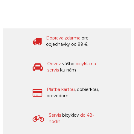
Doprava zdarma
pre
objednávky od 99 €
Odvoz
vášho
bicykla na
servis
ku nám
Platba kartou
, dobierkou,
prevodom
Servis
bicyklov
do 48-
hodín