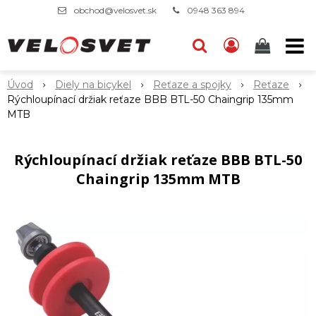
obchod@velosvet.sk
0948 363 894
Úvod
Diely na bicykel
Reťaze a spojky
Reťaze
Rýchloupínací držiak reťaze BBB BTL-50 Chaingrip 135mm
MTB
Rýchloupínací držiak reťaze BBB BTL-50
Chaingrip 135mm MTB