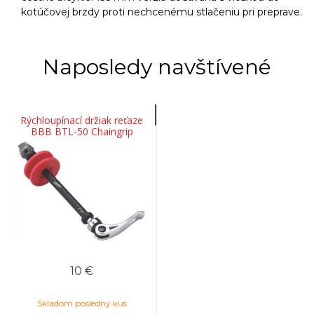
kotúčovej brzdy proti nechcenému stlačeniu pri preprave.
Naposledy navštívené
Rýchloupínací držiak reťaze
BBB BTL-50 Chaingrip
135mm MTB
10 €
Skladom posledný kus