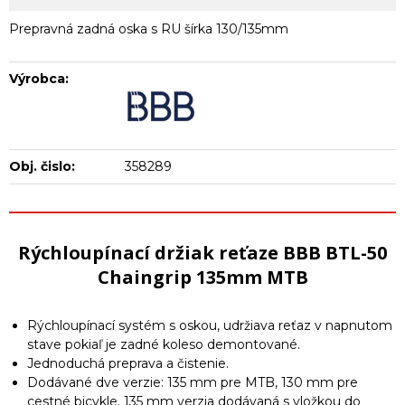
Prepravná zadná oska s RU šírka 130/135mm
Výrobca:
Obj. čislo:
358289
Rýchloupínací držiak reťaze BBB BTL-50
Chaingrip 135mm MTB
Rýchloupínací systém s oskou, udržiava reťaz v napnutom
stave pokiaľ je zadné koleso demontované.
Jednoduchá preprava a čistenie.
Dodávané dve verzie: 135 mm pre MTB, 130 mm pre
cestné bicykle. 135 mm verzia dodávaná s vložkou do