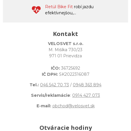
Retül Bike Fit
robí jazdu
efektívnejšou,...
Kontakt
VELOSVET s.r.o.
M. Mišíka 730/23
971 01 Prievidza
IČO:
36725692
IČ DPH:
SK2022316087
Tel.:
046 542 70 73
/
0948 363 894
Servis/reklamácie
:
0914 427 073
E-mail:
obchod@velosvet.sk
Otváracie hodiny