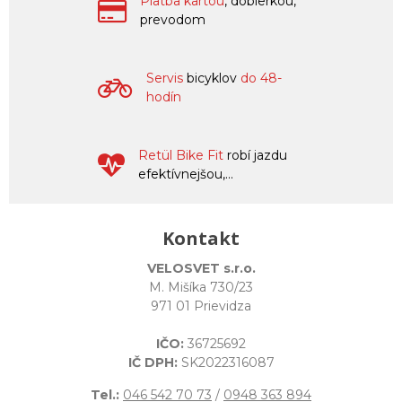
Platba kartou
, dobierkou,
prevodom
Servis
bicyklov
do 48-
hodín
Retül Bike Fit
robí jazdu
efektívnejšou,...
Kontakt
VELOSVET s.r.o.
M. Mišíka 730/23
971 01 Prievidza
IČO:
36725692
IČ DPH:
SK2022316087
Tel.:
046 542 70 73
/
0948 363 894