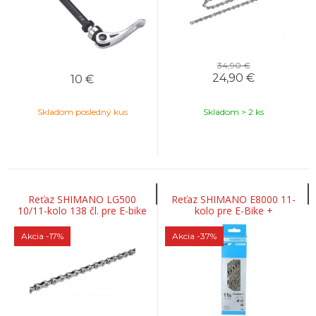
34,90 €
24,90
€
10
€
Skladom posledný kus
Skladom > 2 ks
Reťaz SHIMANO LG500
Reťaz SHIMANO E8000 11-
10/11-kolo 138 čl. pre E-bike
kolo pre E-Bike +
rýchlospojka
Akcia
-17%
Akcia
-37%