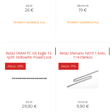
26 €
28,90 €
26
€
19
€
Skladom posledný kus
Skladom posledný kus
Reťaz SRAM PC GX Eagle 12-
Reťaz Shimano NX10 1-kolo,
rýchl. HollowPin PowerLock
114-článkov
spojka Flowlink 126 článkov
Akcia
-23%
Akcia
-17%
39 €
11,90 €
29,90
€
9,90
€