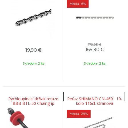
Akcia
-6%
179,95 €
169,90
€
19,90
€
Skladom 2 ks
Skladom 2 ks
Rýchloupínací držiak reťaze
Reťaz SHIMANO CN-4601 10-
BBB BTL-50 Chaingrip
kolo 116čl. stranová
135mm MTB
Akcia
-29%