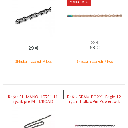
Medená
Akcia
-30%
99 €
69
€
29
€
Skladom posledný kus
Skladom posledný kus
Reťaz SHIMANO HG701 11-
Reťaz SRAM PC XX1 Eagle 12-
rýchl. pre MTB/ROAD
rýchl. HollowPin PowerLock
116článkov
spojka Flowlink 126-článkov
Black