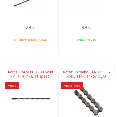
29
€
99
€
Skladom posledný kus
Skladom 2 ks
Reťaz SRAM PC 1130 Solid
Reťaz Shimano CN-HG53 9-
Pin, 114 links, 11 speed,
kolo, 114-článkov OEM
Power Lock
Akcia
Akcia
-34%