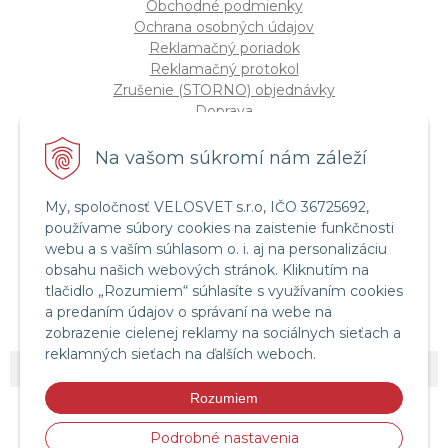
Obchodné podmienky
Ochrana osobných údajov
Reklamačný poriadok
Reklamačný protokol
Zrušenie (STORNO) objednávky
Doprava
Možnosti platby
Štatút súťaže "Vianoce 2025"
Na vašom súkromí nám záleží
My, spoločnosť VELOSVET s.r.o, IČO 36725692,
Servis a služby
používame súbory cookies na zaistenie funkčnosti
Servis bicyklov a elektrobicyklov
webu a s vaším súhlasom o. i. aj na personalizáciu
Retül Bike Fit
obsahu našich webových stránok. Kliknutím na
Instagram Velosvet
tlačidlo „Rozumiem“ súhlasíte s využívaním cookies
Facebook Velosvet
a predaním údajov o správaní na webe na
zobrazenie cielenej reklamy na sociálnych sieťach a
reklamných sieťach na ďalších weboch.
© 2026 Velosvet •
NextShop
&
e-shop Pohoda Connector
by
NextCom s.r.o.
Rozumiem
Podrobné nastavenia