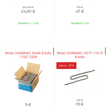
29,90 €
75 €
24,90
€
47
€
Skladom > 2 ks
Skladom 2 ks
Reťaz SHIMANO HG40 8-kolo
Reťaz SHIMANO HG71 116-čl.
115čl. OEM
8-kolo
Akcia
-27%
26 €
19
€
9
€