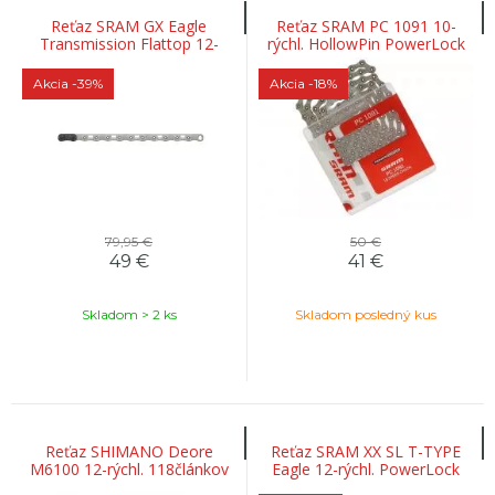
Reťaz SRAM GX Eagle
Reťaz SRAM PC 1091 10-
Transmission Flattop 12-
rýchl. HollowPin PowerLock
rýchl. PowerLock spojka 120-
spojka 114 článkov
článkov
Akcia
-39%
Akcia
-18%
79,95 €
50 €
49
€
41
€
Skladom > 2 ks
Skladom posledný kus
Reťaz SHIMANO Deore
Reťaz SRAM XX SL T-TYPE
M6100 12-rýchl. 118článkov
Eagle 12-rýchl. PowerLock
OEM
spojka 126-článkov