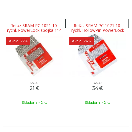
Reťaz SRAM PC 1051 10-
Reťaz SRAM PC 1071 10-
rýchl. PowerLock spojka 114
rýchl. HollowPin PowerLock
článkov
spojka 114 článkov
Akcia
-22%
Akcia
-24%
27 €
45 €
21
€
34
€
Skladom > 2 ks
Skladom > 2 ks