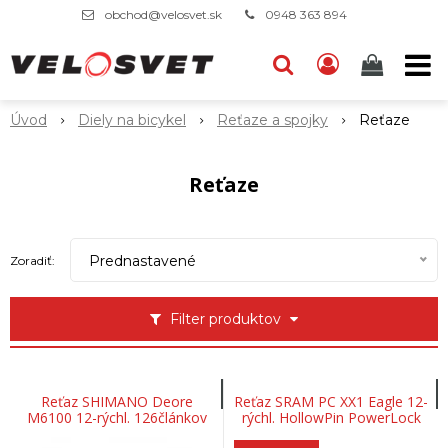
obchod@velosvet.sk
0948 363 894
Úvod
Diely na bicykel
Reťaze a spojky
Reťaze
Reťaze
Prednastavené
Zoradiť:
Filter produktov
Reťaz SHIMANO Deore
Reťaz SRAM PC XX1 Eagle 12-
M6100 12-rýchl. 126článkov
rýchl. HollowPin PowerLock
spojka flowlink 126-článkov