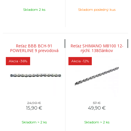
Skladom 2 ks
Skladom posledný kus
Reťaz BBB BCH-91
Reťaz SHIMANO M8100 12-
POWERLINE 9 prevodová
rýchl. 138článkov
114 článkov,šedá/nikel
Akcia
-36%
Akcia
-12%
24,90 €
57 €
15,90
€
49,90
€
Skladom > 2 ks
Skladom > 2 ks