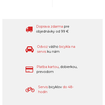
Doprava zdarma
pre
objednávky od 99 €
Odvoz
vášho
bicykla na
servis
ku nám
Platba kartou
, dobierkou,
prevodom
Servis
bicyklov
do 48-
hodín