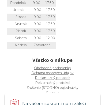
Pondelok
9:00 — 17:30
Utorok
9:00 — 17:30
Streda
9:00 — 17:30
Štvrtok
9:00 — 17:30
Piatok
9:00 — 17:30
Sobota
9:00 — 12:00
Nedeľa
Zatvorené
Všetko o nákupe
Obchodné podmienky
Ochrana osobných údajov
Reklamačný poriadok
Reklamačný protokol
Zrušenie (STORNO) objednávky
Doprava
Možnosti platby
Štatút súťaže "Vianoce 2025"
Na vašom súkromí nám záleží