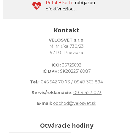
Retül Bike Fit
robí jazdu
efektívnejšou,...
Kontakt
VELOSVET s.r.o.
M. Mišíka 730/23
971 01 Prievidza
IČO:
36725692
IČ DPH:
SK2022316087
Tel.:
046 542 70 73
/
0948 363 894
Servis/reklamácie
:
0914 427 073
E-mail:
obchod@velosvet.sk
Otváracie hodiny