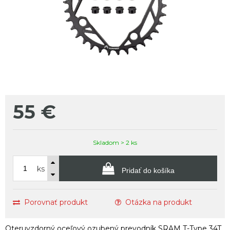
55
€
Skladom > 2 ks
ks
Pridať do košíka
Porovnať produkt
Otázka na produkt
Oteruvzdorný oceľový ozubený prevodník SRAM T-Type 34T