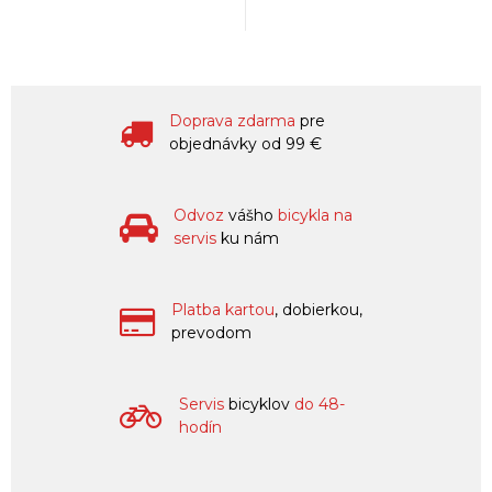
Doprava zdarma
pre
objednávky od 99 €
Odvoz
vášho
bicykla na
servis
ku nám
Platba kartou
, dobierkou,
prevodom
Servis
bicyklov
do 48-
hodín