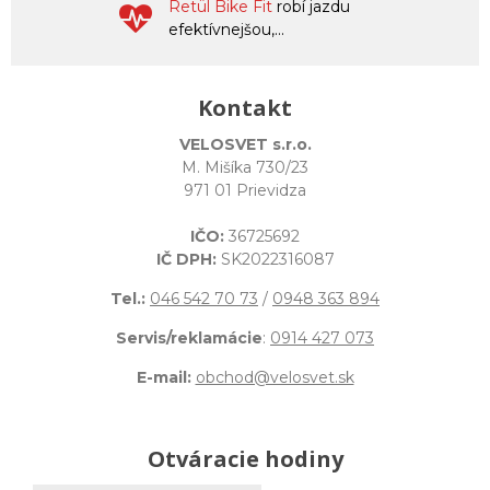
Retül Bike Fit
robí jazdu
efektívnejšou,...
Kontakt
VELOSVET s.r.o.
M. Mišíka 730/23
971 01 Prievidza
IČO:
36725692
IČ DPH:
SK2022316087
Tel.:
046 542 70 73
/
0948 363 894
Servis/reklamácie
:
0914 427 073
E-mail:
obchod@velosvet.sk
Otváracie hodiny