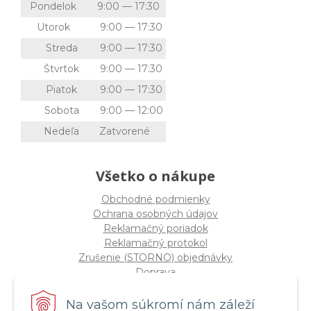
Pondelok
9:00 — 17:30
Utorok
9:00 — 17:30
Streda
9:00 — 17:30
Štvrtok
9:00 — 17:30
Piatok
9:00 — 17:30
Sobota
9:00 — 12:00
Nedeľa
Zatvorené
Všetko o nákupe
Obchodné podmienky
Ochrana osobných údajov
Reklamačný poriadok
Reklamačný protokol
Zrušenie (STORNO) objednávky
Doprava
Možnosti platby
Štatút súťaže "Vianoce 2025"
Na vašom súkromí nám záleží