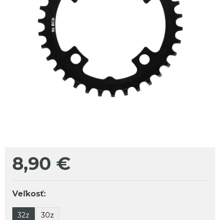
8,90
€
Veľkosť:
32z
30z