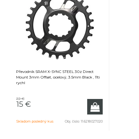
Převodník SRAM X-SYNC STEEL 30z Direct
Mount 3mm Offset, ocelový, 3.5mm Black , 11ti
rychl
22 €
15 €
Skladom posledný kus
Obj. čislo:
11.6218.027.020