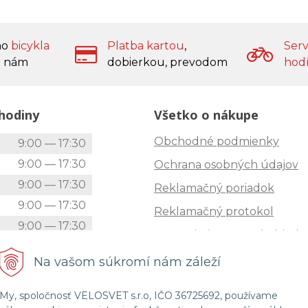
ho
bicykla
Platba kartou
,
Serv
 nám
dobierkou, prevodom
hod
hodiny
Všetko o nákupe
Obchodné podmienky
k
9:00 — 17:30
9:00 — 17:30
Ochrana osobných údajov
9:00 — 17:30
Reklamačný poriadok
9:00 — 17:30
Reklamačný protokol
9:00 — 17:30
Zrušenie (STORNO) objedn
9:00 — 12:00
Doprava
Na vašom súkromí nám záleží
Zatvorené
Možnosti platby
My, spoločnosť VELOSVET s.r.o, IČO 36725692, používame
Štatút súťaže "Vianoce 2025