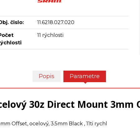
Obj. čislo:
11.6218.027.020
Počet
11 rýchlosti
rýchlosti
Popis
Parametre
lový 30z Direct Mount 3mm O
Offset, ocelový, 3.5mm Black , 11ti rychl