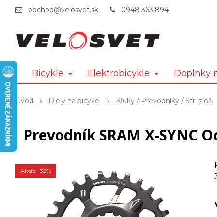
obchod@velosvet.sk
0948 363 894
Bicykle
Elektrobicykle
Doplnky n
Úvod
Diely na bicykel
Kľuky / Prevodníky / Str. zlož.
Prevodník SRAM X-SYNC Oce
Akcia
-32%