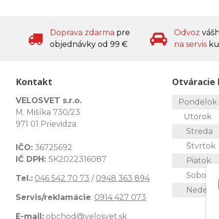
Doprava zdarma
pre
Odvoz
váš
objednávky od 99 €
na servis
ku
Kontakt
Otváracie 
VELOSVET s.r.o.
Pondelo
M. Mišíka 730/23
Utorok
971 01 Prievidza
Streda
Štvrtok
IČO:
36725692
IČ DPH:
SK2022316087
Piatok
Sobota
Tel.:
046 542 70 73
/
0948 363 894
Nedeľa
Servis/reklamácie
:
0914 427 073
E-mail:
obchod@velosvet.sk