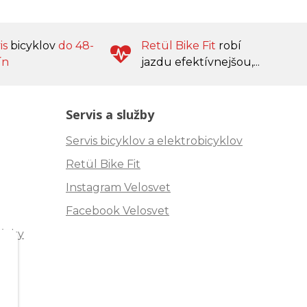
is
bicyklov
do 48-
Retül Bike Fit
robí
ín
jazdu efektívnejšou,...
Servis a služby
Servis bicyklov a elektrobicyklov
Retül Bike Fit
Instagram Velosvet
Facebook Velosvet
ávky
"