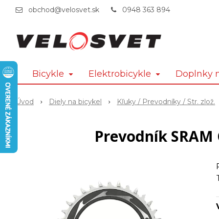
obchod@velosvet.sk
0948 363 894
Bicykle
Elektrobicykle
Doplnky n
Úvod
Diely na bicykel
Kľuky / Prevodníky / Str. zlož.
Prevodník SRAM