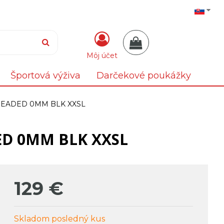
Môj účet
Športová výživa
Darčekové poukážky
HREADED 0MM BLK XXSL
ED 0MM BLK XXSL
129
€
Skladom posledný kus