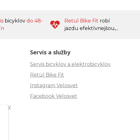
is
bicyklov
do 48-
Retül Bike Fit
robí
ín
jazdu efektívnejšou,...
Servis a služby
Servis bicyklov a elektrobicyklov
Retül Bike Fit
Instagram Velosvet
Facebook Velosvet
ávky
"