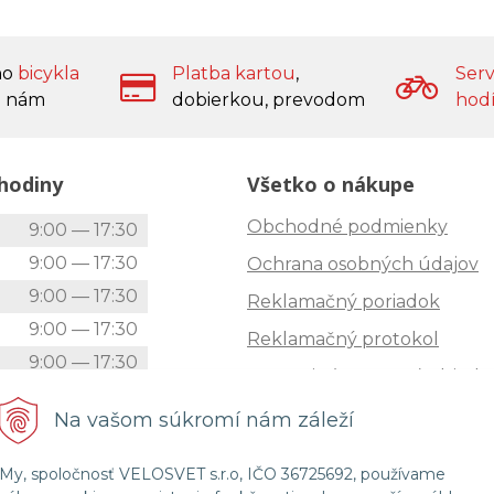
ho
bicykla
Platba kartou
,
Serv
 nám
dobierkou, prevodom
hod
hodiny
Všetko o nákupe
Obchodné podmienky
k
9:00 — 17:30
9:00 — 17:30
Ochrana osobných údajov
9:00 — 17:30
Reklamačný poriadok
9:00 — 17:30
Reklamačný protokol
9:00 — 17:30
Zrušenie (STORNO) objedn
9:00 — 12:00
Doprava
Na vašom súkromí nám záleží
Zatvorené
Možnosti platby
My, spoločnosť VELOSVET s.r.o, IČO 36725692, používame
Štatút súťaže "Vianoce 2025