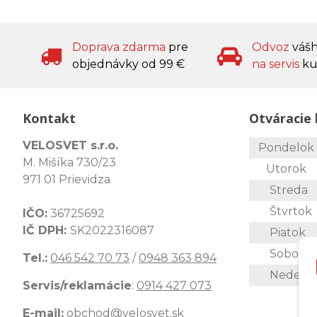
Doprava zdarma
pre
Odvoz
váš
objednávky od 99 €
na servis
ku
Kontakt
Otváracie 
VELOSVET s.r.o.
Pondelo
M. Mišíka 730/23
Utorok
971 01 Prievidza
Streda
Štvrtok
IČO:
36725692
IČ DPH:
SK2022316087
Piatok
Sobota
Tel.:
046 542 70 73
/
0948 363 894
Nedeľa
Servis/reklamácie
:
0914 427 073
E-mail:
obchod@velosvet.sk