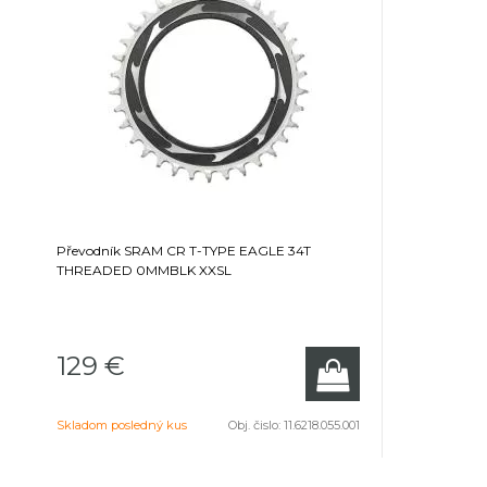
Převodník SRAM CR T-TYPE EAGLE 34T
THREADED 0MMBLK XXSL
129 €
Skladom posledný kus
Obj. čislo:
11.6218.055.001