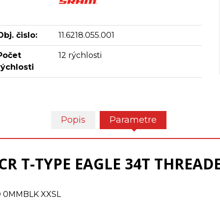
Obj. čislo:
11.6218.055.001
Počet
12 rýchlosti
rýchlosti
Popis
Parametre
 CR T-TYPE EAGLE 34T THREAD
D 0MMBLK XXSL