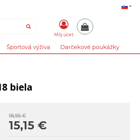
Môj účet
Športová výživa
Darčekové poukážky
8 biela
18,95 €
15,15
€