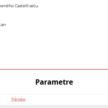
ného Castelli setu.
tan
Parametre
Pánske