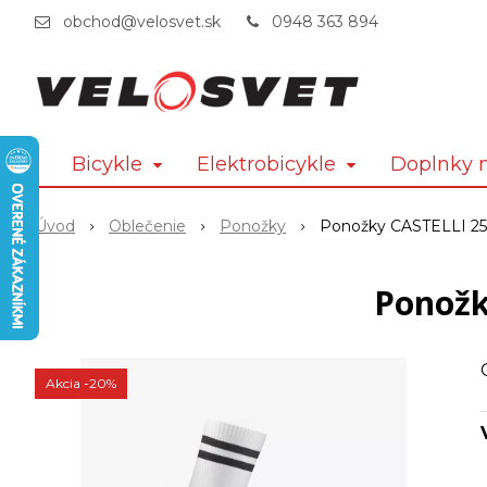
obchod@velosvet.sk
0948 363 894
Bicykle
Elektrobicykle
Doplnky n
Úvod
Oblečenie
Ponožky
Ponožky CASTELLI 25
Ponožk
Akcia
-20%