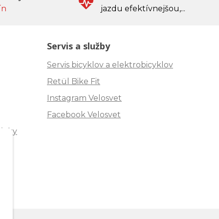
ín
jazdu efektívnejšou,...
Servis a služby
Servis bicyklov a elektrobicyklov
Retül Bike Fit
Instagram Velosvet
Facebook Velosvet
ávky
"
m