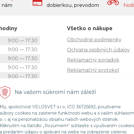
 nám
dobierkou, prevodom
hod
hodiny
Všetko o nákupe
Obchodné podmienky
k
9:00 — 17:30
9:00 — 17:30
Ochrana osobných údajov
9:00 — 17:30
Reklamačný poriadok
9:00 — 17:30
Reklamačný protokol
9:00 — 17:30
Zrušenie (STORNO) objedn
9:00 — 12:00
Doprava
Na vašom súkromí nám záleží
Zatvorené
Možnosti platby
My, spoločnosť VELOSVET s.r.o, IČO 36725692, používame
Štatút súťaže "Vianoce 2025
súbory cookies na zaistenie funkčnosti webu a s vaším súhlaso
o. i. aj na personalizáciu obsahu našich webových stránok.
Kliknutím na tlačidlo „Rozumiem“ súhlasíte s využívaním cookies
a predaním údajov o správaní na webe na zobrazenie cielenej