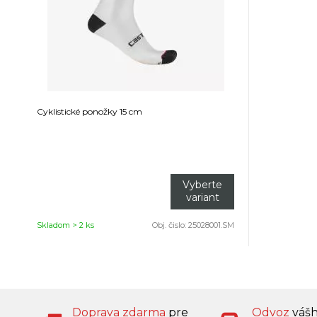
Cyklistické ponožky 15 cm
Vyberte
variant
Skladom > 2 ks
Obj. čislo:
25028001.SM
Doprava zdarma
pre
Odvoz
váš