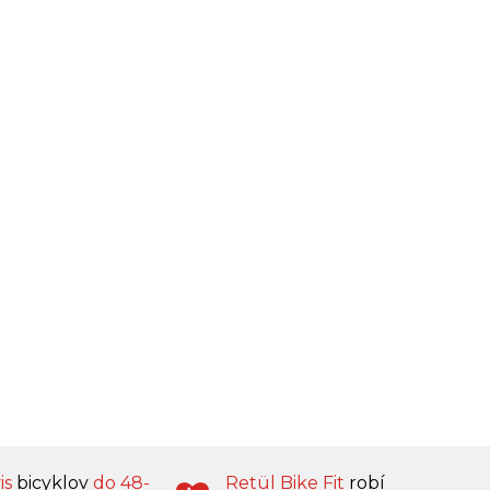
is
bicyklov
do 48-
Retül Bike Fit
robí