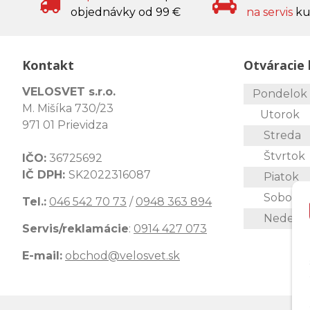
objednávky od 99 €
na servis
ku
Kontakt
Otváracie 
VELOSVET s.r.o.
Pondelo
M. Mišíka 730/23
Utorok
971 01 Prievidza
Streda
Štvrtok
IČO:
36725692
IČ DPH:
SK2022316087
Piatok
Sobota
Tel.:
046 542 70 73
/
0948 363 894
Nedeľa
Servis/reklamácie
:
0914 427 073
E-mail:
obchod@velosvet.sk