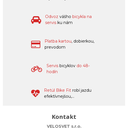
Odvoz
vášho
bicykla na
servis
ku nám
Platba kartou
, dobierkou,
prevodom
Servis
bicyklov
do 48-
hodín
Retül Bike Fit
robí jazdu
efektívnejšou,...
Kontakt
VELOSVET s.r.o.