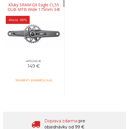
Kľuky SRAM GX Eagle CL55
DUB MTB Wide 175mm 34t
T-Type
Akcia
-69%
479,90 €
149 €
Skladom posledný kus
Doprava zdarma
pre
objednávky od 99 €