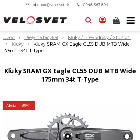
obchod@velosvet.sk
0948 363 894
Úvod
Diely na bicykel
Kľuky / Prevodníky / Str. zlož.
Kľuky
Kľuky SRAM GX Eagle CL55 DUB MTB Wide
175mm 34t T-Type
Kľuky SRAM GX Eagle CL55 DUB MTB Wide
175mm 34t T-Type
Akcia
-69%