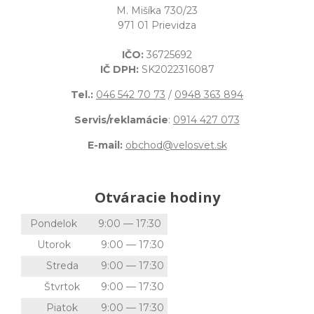
M. Mišíka 730/23
971 01 Prievidza
IČO:
36725692
IČ DPH:
SK2022316087
Tel.:
046 542 70 73
/
0948 363 894
Servis/reklamácie
:
0914 427 073
E-mail:
obchod@velosvet.sk
Otváracie hodiny
Pondelok
9:00 — 17:30
Utorok
9:00 — 17:30
Streda
9:00 — 17:30
Štvrtok
9:00 — 17:30
Piatok
9:00 — 17:30