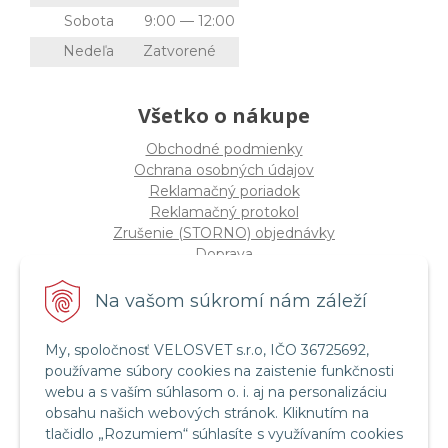
Sobota
9:00 — 12:00
Nedeľa
Zatvorené
Všetko o nákupe
Obchodné podmienky
Ochrana osobných údajov
Reklamačný poriadok
Reklamačný protokol
Zrušenie (STORNO) objednávky
Doprava
Možnosti platby
Štatút súťaže "Vianoce 2025"
Na vašom súkromí nám záleží
My, spoločnosť VELOSVET s.r.o, IČO 36725692,
Servis a služby
používame súbory cookies na zaistenie funkčnosti
Servis bicyklov a elektrobicyklov
webu a s vaším súhlasom o. i. aj na personalizáciu
Retül Bike Fit
obsahu našich webových stránok. Kliknutím na
Instagram Velosvet
tlačidlo „Rozumiem“ súhlasíte s využívaním cookies