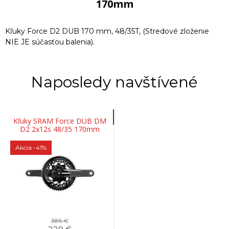
170mm
Kľuky Force D2 DUB 170 mm, 48/35T, (Stredové zloženie
NIE JE súčasťou balenia).
Naposledy navštívené
Kľuky SRAM Force DUB DM
D2 2x12s 48/35 170mm
Akcia
-41%
385 €