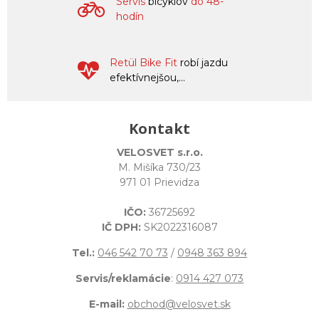
Servis
bicyklov
do 48-
hodín
Retül Bike Fit
robí jazdu
efektívnejšou,...
Kontakt
VELOSVET s.r.o.
M. Mišíka 730/23
971 01 Prievidza
IČO:
36725692
IČ DPH:
SK2022316087
Tel.:
046 542 70 73
/
0948 363 894
Servis/reklamácie
:
0914 427 073
E-mail:
obchod@velosvet.sk