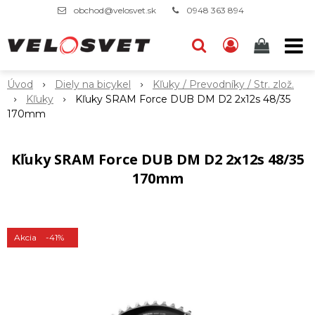
obchod@velosvet.sk
0948 363 894
Úvod
Diely na bicykel
Kľuky / Prevodníky / Str. zlož.
Kľuky
Kľuky SRAM Force DUB DM D2 2x12s 48/35
170mm
Kľuky SRAM Force DUB DM D2 2x12s 48/35
170mm
Akcia
-41%