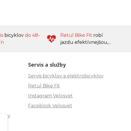
is
bicyklov
do 48-
Retül Bike Fit
robí
ín
jazdu efektívnejšou,...
Servis a služby
Servis bicyklov a elektrobicyklov
Retül Bike Fit
Instagram Velosvet
Facebook Velosvet
ávky