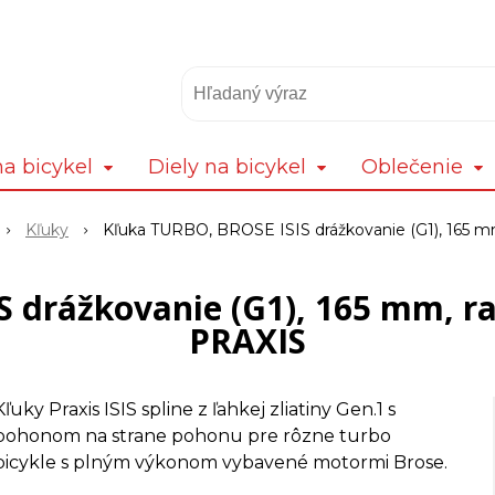
a bicykel
Diely na bicykel
Oblečenie
Kľuky
Kľuka TURBO, BROSE ISIS drážkovanie (G1), 165 
S drážkovanie (G1), 165 mm, r
PRAXIS
Kľuky Praxis ISIS spline z ľahkej zliatiny Gen.1 s
pohonom na strane pohonu pre rôzne turbo
bicykle s plným výkonom vybavené motormi Brose.