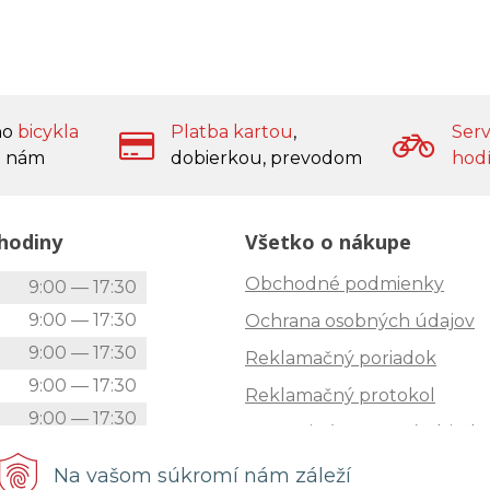
ho
bicykla
Platba kartou
,
Serv
 nám
dobierkou, prevodom
hod
hodiny
Všetko o nákupe
Obchodné podmienky
k
9:00 — 17:30
9:00 — 17:30
Ochrana osobných údajov
9:00 — 17:30
Reklamačný poriadok
9:00 — 17:30
Reklamačný protokol
9:00 — 17:30
Zrušenie (STORNO) objedn
9:00 — 12:00
Doprava
Na vašom súkromí nám záleží
Zatvorené