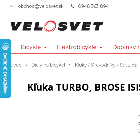
obchod@velosvet.sk
0948 363 894
Bicykle
Elektrobicykle
Doplnky n
Úvod
Diely na bicykel
Kľuky / Prevodníky / Str. zlož.
Kľuka TURBO, BROSE ISI