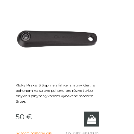
PRAXIS
Kľuky Praxis ISIS spline z ľahkej zliatiny Gen.1 s
pohonom na strane pohonu pre rôzne turbo
bicykle s plným výkonom vybavené motormi
Brose.
50 €
Skladom posledný kus
Obj. čislo:
S201600025