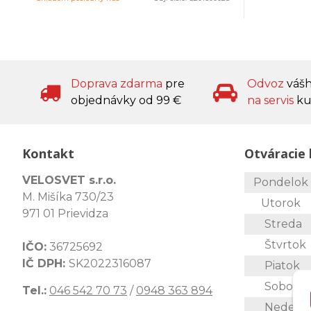
Doprava zdarma
pre
Odvoz
váš
objednávky od 99 €
na servis
ku
Kontakt
Otváracie 
VELOSVET s.r.o.
Pondelo
M. Mišíka 730/23
Utorok
971 01 Prievidza
Streda
Štvrtok
IČO:
36725692
IČ DPH:
SK2022316087
Piatok
Sobota
Tel.:
046 542 70 73
/
0948 363 894
Nedeľa