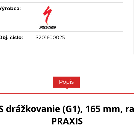
Výrobca:
Obj. čislo:
S201600025
Popis
S drážkovanie (G1), 165 mm, r
PRAXIS