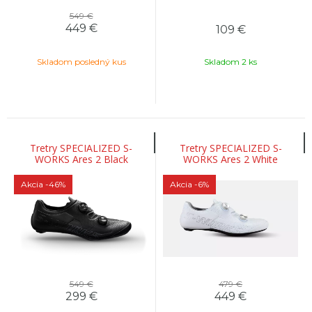
549 €
449
€
109
€
Skladom posledný kus
Skladom 2 ks
Tretry SPECIALIZED S-
Tretry SPECIALIZED S-
WORKS Ares 2 Black
WORKS Ares 2 White
Akcia
-46%
Akcia
-6%
549 €
479 €
299
€
449
€