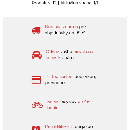
Produkty:
12
| Aktuálna strana:
1
/
1
Doprava zdarma
pre
objednávky od 99 €
Odvoz
vášho
bicykla na
servis
ku nám
Platba kartou
, dobierkou,
prevodom
Servis
bicyklov
do 48-
hodín
Retül Bike Fit
robí jazdu