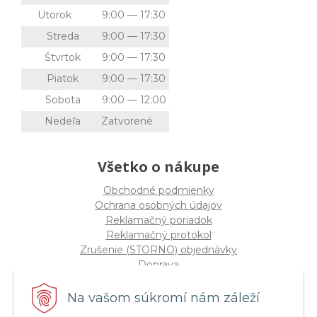
Utorok
9:00 — 17:30
Streda
9:00 — 17:30
Štvrtok
9:00 — 17:30
Piatok
9:00 — 17:30
Sobota
9:00 — 12:00
Nedeľa
Zatvorené
Všetko o nákupe
Obchodné podmienky
Ochrana osobných údajov
Reklamačný poriadok
Reklamačný protokol
Zrušenie (STORNO) objednávky
Doprava
Možnosti platby
Štatút súťaže "Vianoce 2025"
Na vašom súkromí nám záleží