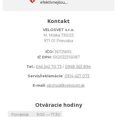
efektívnejšou,...
Kontakt
VELOSVET s.r.o.
M. Mišíka 730/23
971 01 Prievidza
IČO:
36725692
IČ DPH:
SK2022316087
Tel.:
046 542 70 73
/
0948 363 894
Servis/reklamácie
:
0914 427 073
E-mail:
obchod@velosvet.sk
Otváracie hodiny
Pondelok
9:00 — 17:30