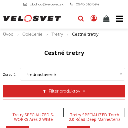
obchod@velosvet.sk
0948 363 894
Úvod
Oblečenie
Tretry
Cestné tretry
Cestné tretry
Prednastavené
Zoradiť:
Filter produktov
Tretry SPECIALIZED S-
Tretry SPECIALIZED Torch
WORKS Ares 2 White
2.0 Road Deep Marine/terra
Cotta