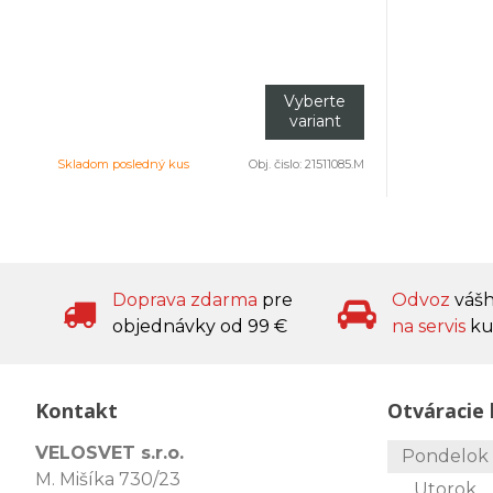
Vyberte
variant
Skladom posledný kus
Obj. čislo:
21511085.M
Doprava zdarma
pre
Odvoz
váš
objednávky od 99 €
na servis
ku
Kontakt
Otváracie 
VELOSVET s.r.o.
Pondelo
M. Mišíka 730/23
Utorok