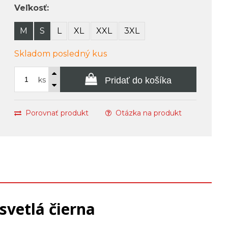
Veľkosť:
M
S
L
XL
XXL
3XL
Skladom posledný kus
ks
Pridať do košíka
Porovnať produkt
Otázka na produkt
vetlá čierna