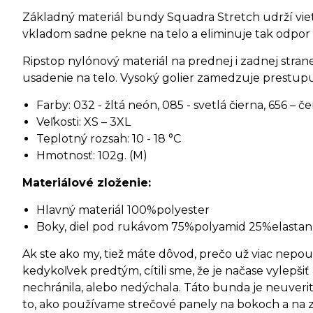
Základný materiál bundy Squadra Stretch udrží vie
vkladom sadne pekne na telo a eliminuje tak odpor v
Ripstop nylónový materiál na prednej i zadnej stran
usadenie na telo. Vysoký golier zamedzuje prestup
Farby: 032 - žltá neón, 085 - svetlá čierna, 656 – 
Veľkosti: XS – 3XL
Teplotný rozsah: 10 - 18 °C
Hmotnosť: 102g. (M)
Materiálové zloženie:
Hlavný materiál 100%polyester
Boky, diel pod rukávom 75%polyamid 25%elastan
Ak ste ako my, tiež máte dôvod, prečo už viac nepo
kedykoľvek predtým, cítili sme, že je načase vylepši
nechránila, alebo nedýchala. Táto bunda je neuverit
to, ako používame strečové panely na bokoch a na z