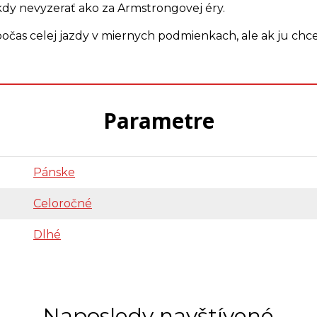
kdy nevyzerať ako za Armstrongovej éry.
čas celej jazdy v miernych podmienkach, ale ak ju chcete
Parametre
Pánske
Celoročné
Dlhé
Naposledy navštívené