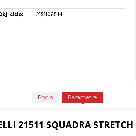
Obj. čislo:
21511085.M
Popis
Parametre
LLI 21511 SQUADRA STRETCH s