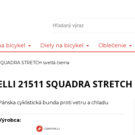
a bicykel
Diely na bicykel
Oblečenie
SQUADRA STRETCH svetlá čierna
LLI 21511 SQUADRA STRETCH s
Pánska cyklistická bunda proti vetru a chladu
Výrobca: