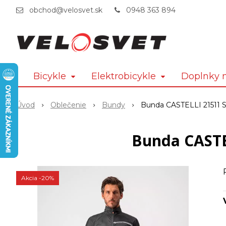
obchod@velosvet.sk
0948 363 894
Bicykle
Elektrobicykle
Doplnky n
Úvod
Oblečenie
Bundy
Bunda CASTELLI 21511 
Bunda CASTE
Akcia
-20%