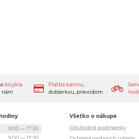
ho
bicykla
Platba kartou
,
Serv
 nám
dobierkou, prevodom
hod
hodiny
Všetko o nákupe
Obchodné podmienky
k
9:00 — 17:30
9:00 — 17:30
Ochrana osobných údajov