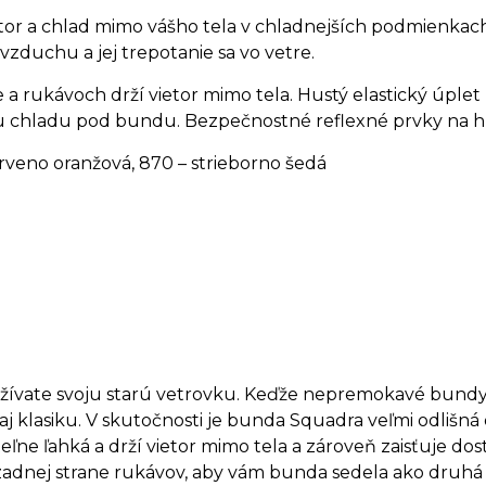
tor a chlad mimo vášho tela v chladnejších podmienkac
zduchu a jej trepotanie sa vo vetre.
e a rukávoch drží vietor mimo tela. Hustý elastický úple
u chladu pod bundu. Bezpečnostné reflexné prvky na hr
červeno oranžová, 870 – strieborno šedá
užívate svoju starú vetrovku. Keďže nepremokavé bundy, 
ť aj klasiku. V skutočnosti je bunda Squadra veľmi odlišn
eľne ľahká a drží vietor mimo tela a zároveň zaisťuje do
adnej strane rukávov, aby vám bunda sedela ako druhá ko