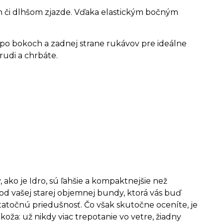
h či dlhšom zjazde. Vďaka elastickým bočným
t po bokoch a zadnej strane rukávov pre ideálne
udi a chrbáte.
ako je Idro, sú ľahšie a kompaktnejšie než
á od vašej starej objemnej bundy, ktorá vás buď
statočnú priedušnosť. Čo však skutočne oceníte, je
ža: už nikdy viac trepotanie vo vetre, žiadny