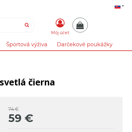
Môj účet
Športová výživa
Darčekové poukážky
vetlá čierna
74 €
59
€