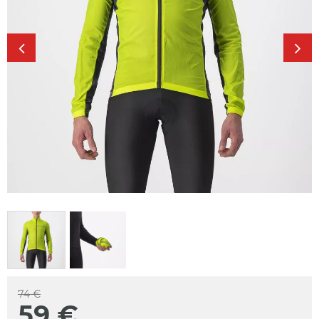
74 €
59
€