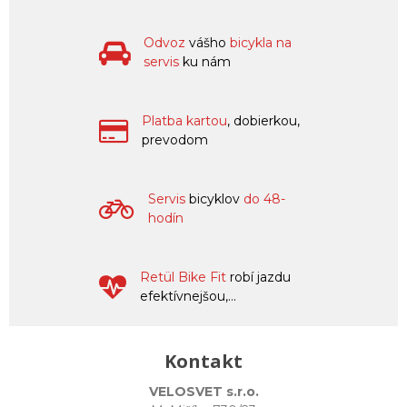
Odvoz
vášho
bicykla na
servis
ku nám
Platba kartou
, dobierkou,
prevodom
Servis
bicyklov
do 48-
hodín
Retül Bike Fit
robí jazdu
efektívnejšou,...
Kontakt
VELOSVET s.r.o.