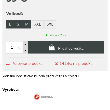
Veľkosť:
L
S
M
XXL
3XL
Skladom > 2 ks
ks
Pridať do košíka
Porovnať produkt
Otázka na produkt
Pánska cyklistická bunda proti vetru a chladu
Výrobca: