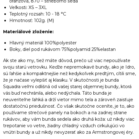
oranžová, 870 – strieborno šedá
Veľkosti: XS – 3XL
Teplotný rozsah: 10 - 18 °C
Hmotnosť: 102g. (M)
Materiálové zloženie:
Hlavný materiál 100%polyester
Boky, diel pod rukávom 75%polyamid 25%elastan
Ak ste ako my, tiež máte dôvod, prečo už viac nepoužívate
svoju starú vetrovku. Keďže nepremokavé bundy, ako je Idro,
sú ľahšie a kompaktnejšie než kedykoľvek predtým, cítili sme,
že je načase vylepšiť aj klasiku. V skutočnosti je bunda
Squadra veľmi odlišná od vašej starej objemnej bundy, ktorá
vás buď nechránila, alebo nedýchala. Táto bunda je
neuveriteľne ľahká a drží vietor mimo tela a zároveň zaisťuje
dostatočnú priedušnosť. Čo však skutočne oceníte, je to, ako
používame strečové panely na bokoch a na zadnej strane
rukávov, aby vám bunda sedela ako druhá koža: už nikdy viac
trepotanie vo vetre, žiadny chladný vzduch cirkulujúci vo
vnútri bundy a už nikdy nevyzerať ako za Armstrongovej éry.