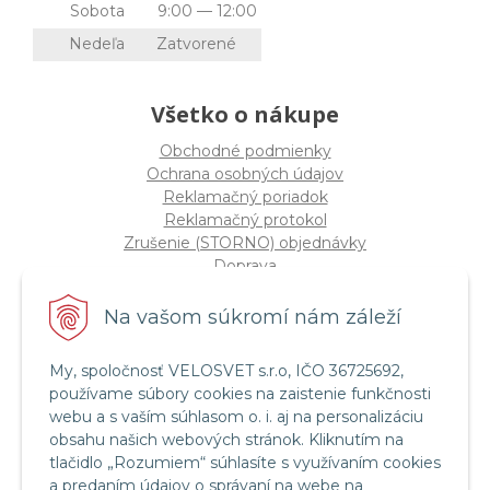
Sobota
9:00 — 12:00
Nedeľa
Zatvorené
Všetko o nákupe
Obchodné podmienky
Ochrana osobných údajov
Reklamačný poriadok
Reklamačný protokol
Zrušenie (STORNO) objednávky
Doprava
Možnosti platby
Štatút súťaže "Vianoce 2025"
Na vašom súkromí nám záleží
My, spoločnosť VELOSVET s.r.o, IČO 36725692,
Servis a služby
používame súbory cookies na zaistenie funkčnosti
Servis bicyklov a elektrobicyklov
webu a s vaším súhlasom o. i. aj na personalizáciu
Retül Bike Fit
obsahu našich webových stránok. Kliknutím na
Instagram Velosvet
tlačidlo „Rozumiem“ súhlasíte s využívaním cookies
Facebook Velosvet
a predaním údajov o správaní na webe na