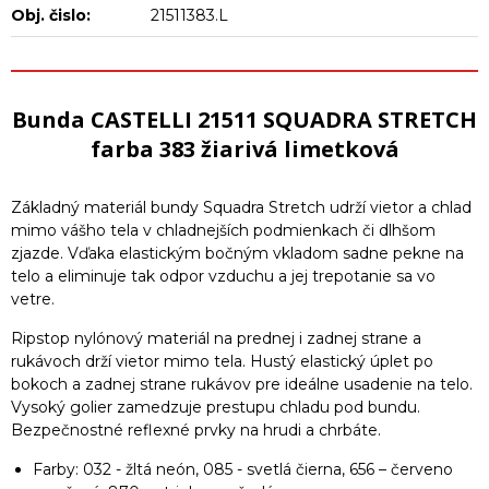
Obj. čislo:
21511383.L
Bunda CASTELLI 21511 SQUADRA STRETCH
farba 383 žiarivá limetková
Základný materiál bundy Squadra Stretch udrží vietor a chlad
mimo vášho tela v chladnejších podmienkach či dlhšom
zjazde. Vďaka elastickým bočným vkladom sadne pekne na
telo a eliminuje tak odpor vzduchu a jej trepotanie sa vo
vetre.
Ripstop nylónový materiál na prednej i zadnej strane a
rukávoch drží vietor mimo tela. Hustý elastický úplet po
bokoch a zadnej strane rukávov pre ideálne usadenie na telo.
Vysoký golier zamedzuje prestupu chladu pod bundu.
Bezpečnostné reflexné prvky na hrudi a chrbáte.
Farby: 032 - žltá neón, 085 - svetlá čierna, 656 – červeno