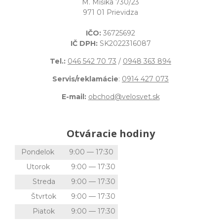
M. Mišíka 730/23
971 01 Prievidza
IČO:
36725692
IČ DPH:
SK2022316087
Tel.:
046 542 70 73
/
0948 363 894
Servis/reklamácie
:
0914 427 073
E-mail:
obchod@velosvet.sk
Otváracie hodiny
Pondelok
9:00 — 17:30
Utorok
9:00 — 17:30
Streda
9:00 — 17:30
Štvrtok
9:00 — 17:30
Piatok
9:00 — 17:30