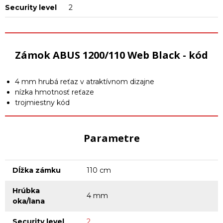
Security level
2
Zámok ABUS 1200/110 Web Black - kód
4 mm hrubá reťaz v atraktívnom dizajne
nízka hmotnosť reťaze
trojmiestny kód
Parametre
Dĺžka zámku
110 cm
Hrúbka
4 mm
oka/lana
Security level
2