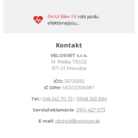
Retül Bike Fit
robí jazdu
efektívnejšou,...
Kontakt
VELOSVET s.r.o.
M. Mišíka 730/23
971 01 Prievidza
IČO:
36725692
IČ DPH:
SK2022316087
Tel.:
046 542 70 73
/
0948 363 894
Servis/reklamácie
:
0914 427 073
E-mail:
obchod@velosvet.sk