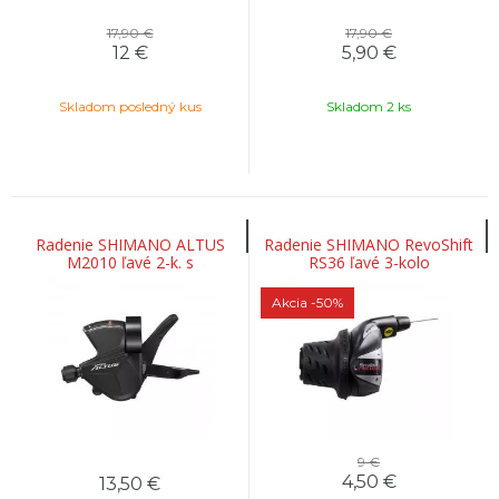
17,90 €
17,90 €
12
€
5,90
€
Skladom posledný kus
Skladom 2 ks
Radenie SHIMANO ALTUS
Radenie SHIMANO RevoShift
M2010 ľavé 2-k. s
RS36 ľavé 3-kolo
ukazovateľom
neindexované
Akcia
-50%
9 €
4,50
€
13,50
€