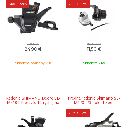
Akcia
-34%
Akcia
-45%
37,99 €
20,90 €
24,90
€
11,50
€
Skladom posledný kus
Skladom 2 ks
Radenie SHIMANO Deore SL-
Predné radenie Shimano SL-
M4100-R pravé, 10-rýchl., na
M670 2/3-kolo, I-Spec
objímku, OEM
Akcia
-63%