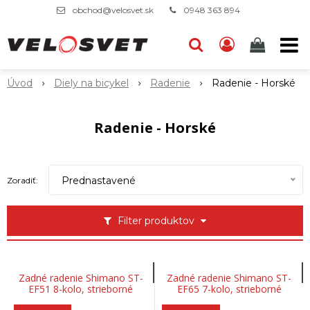
obchod@velosvet.sk
0948 363 894
Úvod
Diely na bicykel
Radenie
Radenie - Horské
Radenie - Horské
Prednastavené
Zoradiť:
Filter produktov
Zadné radenie Shimano ST-
Zadné radenie Shimano ST-
EF51 8-kolo, strieborné
EF65 7-kolo, strieborné