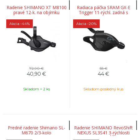
Radenie SHIMANO XT M8100
Radiaca páčka SRAM GX-E
pravé 12-k. na objímku
Trigger 11-rýchl. zadná s
objímkou čierna
Akcia
-44%
Akcia
-20%
72,90 €
55 €
40,90
€
44
€
Skladom > 2 ks
Skladom posledný kus
Predné radenie Shimano SL-
Radenie SHIMANO RevoShift
M670 2/3-kolo
NEXUS SL3S41 3-rýchlosti
+KABELÁŽ