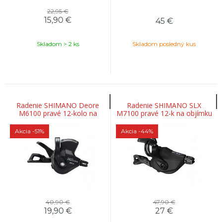
22,95 €
15,90
€
45
€
Skladom > 2 ks
Skladom posledný kus
Radenie SHIMANO Deore
Radenie SHIMANO SLX
M6100 pravé 12-kolo na
M7100 pravé 12-k na objímku
objímku s ukazovateľom
Akcia
-51%
Akcia
-44%
40,90 €
47,90 €
19,90
€
27
€