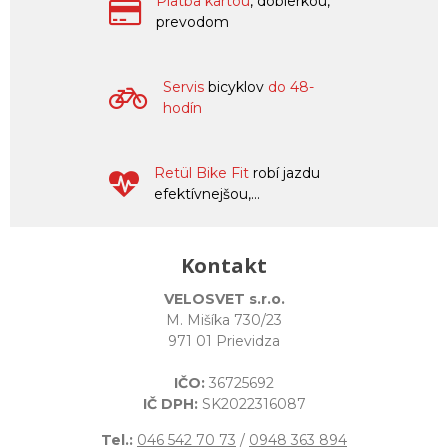
Platba kartou
, dobierkou,
prevodom
Servis
bicyklov
do 48-
hodín
Retül Bike Fit
robí jazdu
efektívnejšou,...
Kontakt
VELOSVET s.r.o.
M. Mišíka 730/23
971 01 Prievidza
IČO:
36725692
IČ DPH:
SK2022316087
Tel.:
046 542 70 73
/
0948 363 894