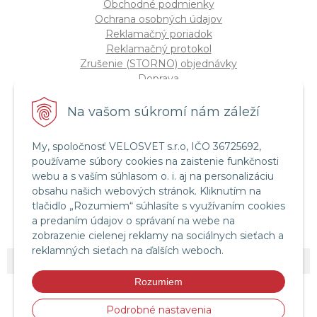
Obchodné podmienky
Ochrana osobných údajov
Reklamačný poriadok
Reklamačný protokol
Zrušenie (STORNO) objednávky
Doprava
Možnosti platby
Štatút súťaže "Vianoce 2025"
Na vašom súkromí nám záleží
My, spoločnosť VELOSVET s.r.o, IČO 36725692,
Servis a služby
používame súbory cookies na zaistenie funkčnosti
Servis bicyklov a elektrobicyklov
webu a s vaším súhlasom o. i. aj na personalizáciu
Retül Bike Fit
obsahu našich webových stránok. Kliknutím na
Instagram Velosvet
tlačidlo „Rozumiem“ súhlasíte s využívaním cookies
Facebook Velosvet
a predaním údajov o správaní na webe na
zobrazenie cielenej reklamy na sociálnych sieťach a
reklamných sieťach na ďalších weboch.
© 2026 Velosvet •
NextShop
&
e-shop Pohoda Connector
by
NextCom s.r.o.
Rozumiem
Podrobné nastavenia