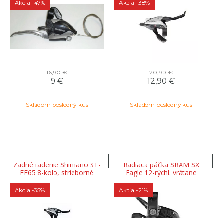
Akcia
-47%
Akcia
-38%
16,90 €
20,90 €
9
€
12,90
€
Skladom posledný kus
Skladom posledný kus
Zadné radenie Shimano ST-
Radiaca páčka SRAM SX
EF65 8-kolo, strieborné
Eagle 12-rýchl. vrátane
objímky čierna A1
Akcia
-35%
Akcia
-21%