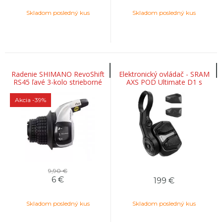
Skladom posledný kus
Skladom posledný kus
Radenie SHIMANO RevoShift
Elektronický ovládač - SRAM
RS45 ľavé 3-kolo strieborné
AXS POD Ultimate D1 s
konkávnymi tlačidlami
(vrátane ovládača
Akcia
-39%
9,90 €
6
€
199
€
Skladom posledný kus
Skladom posledný kus