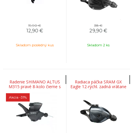
19,90 €
38 €
12,90
€
29,90
€
Skladom posledný kus
Skladom 2 ks
Radenie SHIMANO ALTUS
Radiaca páčka SRAM GX
M315 pravé 8-kolo čierne s
Eagle 12-rýchl. zadná vrátane
ukazovateľom
objímky Lunar
Akcia
-31%