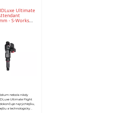
SIDLuxe Ultimate
Attendant
mm - S-Works
Evo 2024+
ódium nebola nikdy
SIDLuxe Ultimate Flight
dokončuje najrýchlejšiu,
ejšiu a technologicky
šiu crosscountry