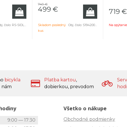
749 €
2019-2020.
platformu 
499
€
719
€
j. čislo:
RS-SIDL-SELP-A1
Skladom posledný
Obj. čislo:
S194200018
Na opýtanie
kus
ho
bicykla
Platba kartou
,
Serv
 nám
dobierkou, prevodom
hod
hodiny
Všetko o nákupe
Obchodné podmienky
k
9:00 — 17:30