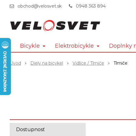
obchod@velosvet.sk
0948 363 894
Bicykle
Elektrobicykle
Doplnky n
Úvod
Diely na bicykel
Vidlice / Tlmiče
Tlmiče
Dostupnosť