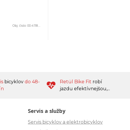
vôbec.
Obj. čislo:
00.4118.459.008
is
bicyklov
do 48-
Retül Bike Fit
robí
ín
jazdu efektívnejšou,...
Servis a služby
Servis bicyklov a elektrobicyklov