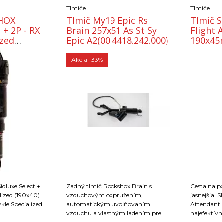
Tlmiče
Tlmiče
HOX
Tlmič My19 Epic Rs
Tlmič 
 + 2P - RX
Brain 257x51 As St Sy
Flight 
ized
Epic A2(00.4418.242.000)
190x45
Epic 8/
Akcia
-33%
luxe Select +
Zadný tlmič Rockshox Brain s
Cesta na p
lized (190x40)
vzduchovým odpružením,
jasnejšia. 
ykle Specialized
automatickým uvoľňovaním
Attendant 
vzduchu a vlastným ladením pre
najefektívn
všetky modely bicyklov Epic Brain
najvyspelej