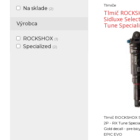
Tlmiče
Na sklade
(2)
Tlmič ROCKS
Sidluxe Select
Výrobca
Tune Special
(190x40)
ROCKSHOX
(1)
Specialized
(2)
Tlmič ROCKSHOX Sid
2P - RX Tune Specia
Gold decall - pre bic
EPIC EVO