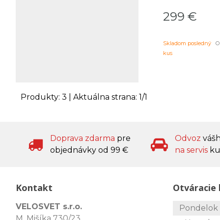
299
€
Skladom posledný
Ob
kus
Produkty:
3
| Aktuálna strana:
1
/
1
Doprava zdarma
pre
Odvoz
váš
objednávky od 99 €
na servis
ku
Kontakt
Otváracie 
VELOSVET s.r.o.
Pondelo
M. Mišíka 730/23