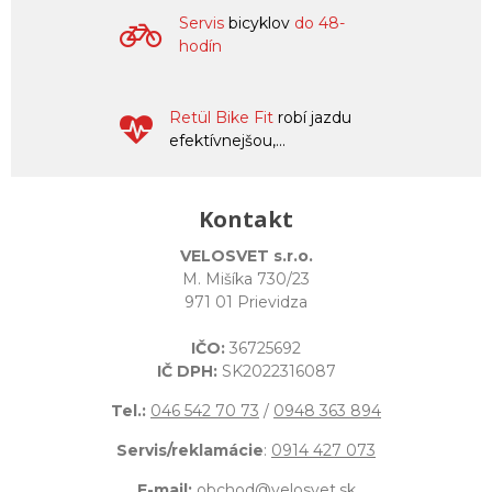
Servis
bicyklov
do 48-
hodín
Retül Bike Fit
robí jazdu
efektívnejšou,...
Kontakt
VELOSVET s.r.o.
M. Mišíka 730/23
971 01 Prievidza
IČO:
36725692
IČ DPH:
SK2022316087
Tel.:
046 542 70 73
/
0948 363 894
Servis/reklamácie
:
0914 427 073
E-mail:
obchod@velosvet.sk