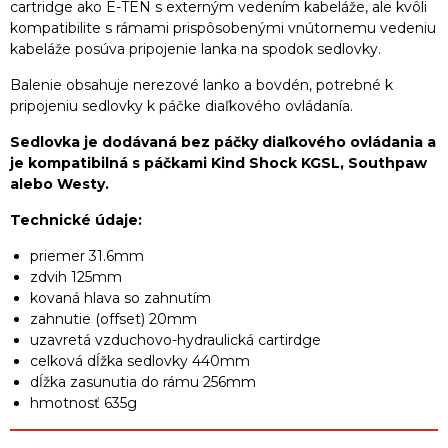
cartridge ako E-TEN s externým vedením kabeláže, ale kvôli
kompatibilite s rámami prispôsobenými vnútornemu vedeniu
kabeláže posúva pripojenie lanka na spodok sedlovky.
Balenie obsahuje nerezové lanko a bovdén, potrebné k
pripojeniu sedlovky k páčke diaľkového ovládanía.
Sedlovka je dodávaná bez páčky diaľkového ovládania a
je kompatibilná s páčkami Kind Shock KGSL, Southpaw
alebo Westy.
Technické údaje:
priemer 31.6mm
zdvih 125mm
kovaná hlava so zahnutím
zahnutie (offset) 20mm
uzavretá vzduchovo-hydraulická cartirdge
celková dĺžka sedlovky 440mm
dĺžka zasunutia do rámu 256mm
hmotnosť 635g