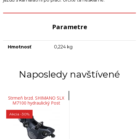
jazdu s kamarátmi po práci. Určite ťa nesklame.
Parametre
Hmotnosť
0,224 kg
Naposledy navštívené
Strmeň brzd. SHIMANO SLX
M7100 hydraulický Post
Mount + platničky
Akcia
-30%