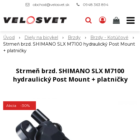
obchod@velosvet.sk
0948 363 894
Úvod
Diely na bicykel
Brzdy
Brzdy - Kotúčové
Strmeň brzd. SHIMANO SLX M7100 hydraulický Post Mount
+ platničky
Strmeň brzd. SHIMANO SLX M7100
hydraulický Post Mount + platničky
Akcia
-30%