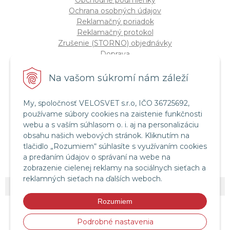
Obchodné podmienky
Ochrana osobných údajov
Reklamačný poriadok
Reklamačný protokol
Zrušenie (STORNO) objednávky
Doprava
Možnosti platby
Štatút súťaže "Vianoce 2025"
Na vašom súkromí nám záleží
My, spoločnosť VELOSVET s.r.o, IČO 36725692,
Servis a služby
používame súbory cookies na zaistenie funkčnosti
Servis bicyklov a elektrobicyklov
webu a s vaším súhlasom o. i. aj na personalizáciu
Retül Bike Fit
obsahu našich webových stránok. Kliknutím na
Instagram Velosvet
tlačidlo „Rozumiem“ súhlasíte s využívaním cookies
Facebook Velosvet
a predaním údajov o správaní na webe na
zobrazenie cielenej reklamy na sociálnych sieťach a
reklamných sieťach na ďalších weboch.
© 2026 Velosvet •
NextShop
&
e-shop Pohoda Connector
by
NextCom s.r.o.
Rozumiem
Podrobné nastavenia