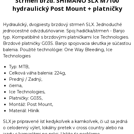
Strmeň brzd. SHIMANO SLX M7100
hydraulický Post Mount + platničky
Hydraulický, dvojpiesty brzdový strmeň SLX. Jednoduché
jednocestné odvzdušňovanie. Spoj hadička/strmeň - Banjo
typ. Kompatibilné s brzdovými platničkami Ice Technologies.
Brzdové platničky G03S. Banjo spojovacia skrutka je súčasťou
balenia. Použité technológie: One Way Bleeding, Ice
Technologies
Typ: MTB,
Celková váha balenia: 224g,
Predný / Zadný,
čierna,
Ice Technologies,
Platničky: G03S,
Montáž: Post Mount,
Materiál: Hliník
SLX je pripravené ísť kedykoľvek a kamkoľvek, či už sa jedná
o celodenný výlet, lokálny pretek v cross country alebo na