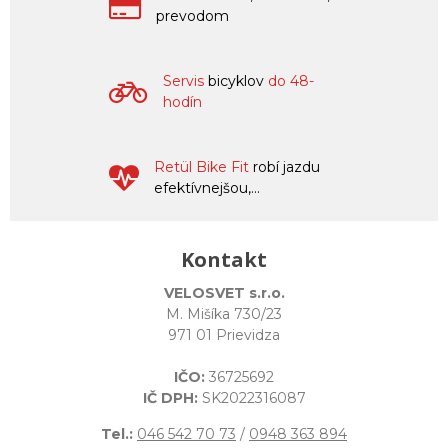
prevodom
Servis
bicyklov
do 48-
hodín
Retül Bike Fit
robí jazdu
efektívnejšou,...
Kontakt
VELOSVET s.r.o.
M. Mišíka 730/23
971 01 Prievidza
IČO:
36725692
IČ DPH:
SK2022316087
Tel.:
046 542 70 73
/
0948 363 894