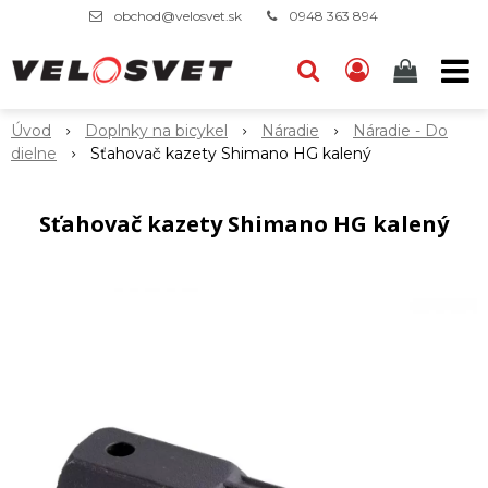
obchod@velosvet.sk
0948 363 894
Úvod
Doplnky na bicykel
Náradie
Náradie - Do
dielne
Sťahovač kazety Shimano HG kalený
Sťahovač kazety Shimano HG kalený