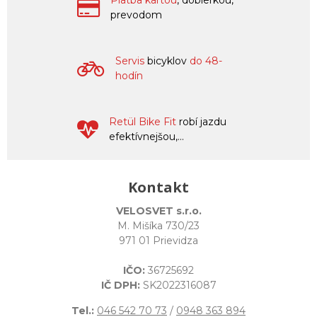
Platba kartou
, dobierkou,
prevodom
Servis
bicyklov
do 48-
hodín
Retül Bike Fit
robí jazdu
efektívnejšou,...
Kontakt
VELOSVET s.r.o.
M. Mišíka 730/23
971 01 Prievidza
IČO:
36725692
IČ DPH:
SK2022316087
Tel.:
046 542 70 73
/
0948 363 894