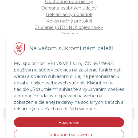
Obchodné podmienky
Ochrana osobných údajov
Reklamačný poriadok
Reklamačný protokol
Zrušenie (STORNO) objednávky
Doprava
Možnosti platby
Štatút súťaže "Vianoce 2025"
Na vašom súkromí nám záleží
My, spoločnosť VELOSVET s.r.o, IČO 36725692,
Servis a služby
používame súbory cookies na zaistenie funkčnosti
Servis bicyklov a elektrobicyklov
webu a s vaším súhlasom o. i. aj na personalizáciu
Retül Bike Fit
obsahu našich webových stránok. Kliknutím na
Instagram Velosvet
tlačidlo „Rozumiem“ súhlasíte s využívaním cookies
Facebook Velosvet
a predaním údajov o správaní na webe na
zobrazenie cielenej reklamy na sociálnych sieťach a
reklamných sieťach na ďalších weboch.
© 2026 Velosvet •
NextShop
&
e-shop Pohoda Connector
by
NextCom s.r.o.
Rozumiem
Podrobné nastavenia