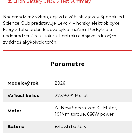
Li Ion Battery UN38.3 Test Summary
Nadprirodzený výkon, dojazd a zážitok z jazdy Specialized
Science Club predstavuje Levo 4 – horský elektrobicykel,
ktorý z teba urobí doslova cyklo mašinu. Poskytne ti
nadprirodzenú silu, trakciu, kontrolu a dojazd, s ktorým
zvládneš akýkoľvek terén.
Parametre
Modelový rok
2026
Veľkosť kolies
27,5"+29" Mullet
All New Specialized 3.1 Motor,
Motor
101Nm torque, 666W power
Batéria
840wh battery