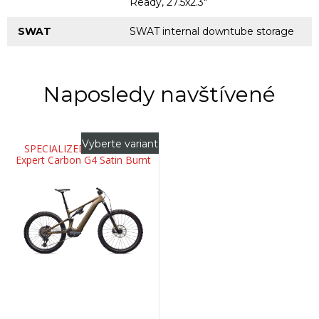
Ready, 27.5x2.3"
SWAT
SWAT internal downtube storage
Naposledy navštívené
Vyberte variant
SPECIALIZED Turbo Levo
Expert Carbon G4 Satin Burnt
Gold Metallic / Doppio