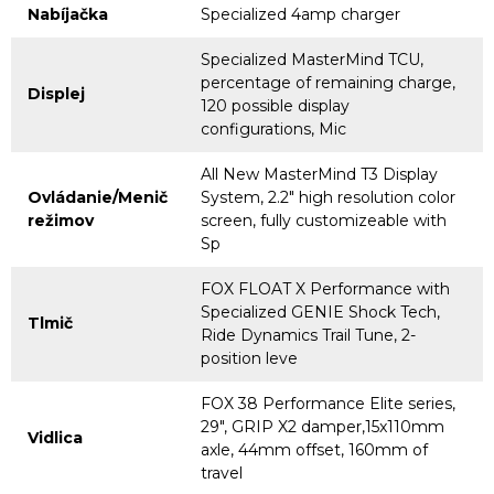
Nabíjačka
Specialized 4amp charger
Specialized MasterMind TCU,
percentage of remaining charge,
Displej
120 possible display
configurations, Mic
All New MasterMind T3 Display
Ovládanie/Menič
System, 2.2" high resolution color
režimov
screen, fully customizeable with
Sp
FOX FLOAT X Performance with
Specialized GENIE Shock Tech,
Tlmič
Ride Dynamics Trail Tune, 2-
position leve
FOX 38 Performance Elite series,
29", GRIP X2 damper,15x110mm
Vidlica
axle, 44mm offset, 160mm of
travel