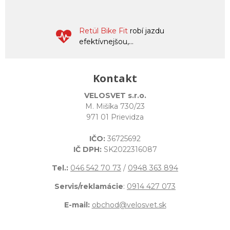
Retül Bike Fit
robí jazdu
efektívnejšou,...
Kontakt
VELOSVET s.r.o.
M. Mišíka 730/23
971 01 Prievidza
IČO:
36725692
IČ DPH:
SK2022316087
Tel.:
046 542 70 73
/
0948 363 894
Servis/reklamácie
:
0914 427 073
E-mail:
obchod@velosvet.sk