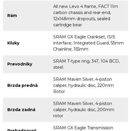
All new Levo 4 frame, FACT 11m
carbon chassis and rear-end,
Rám
12x148mm dropouts, sealed
cartridge bear
SRAM GX Eagle Crankset, ISIS
Kľuky
interface, Integrated Guard, 55mm
Chainline, 155mm
SRAM T-type ring, 34T, 104 BCD,
Prevodníky
steel
SRAM Maven Silver, 4-piston
Brzda predná
caliper, hydraulic disc, 220mm
Rotor
SRAM Maven Silver, 4-piston
Brzda zadná
caliper, hydraulic disc, 200mm
rotor
SRAM GX Eagle Transmission
Prehadzovač