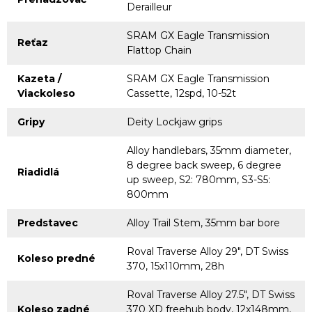
Derailleur
SRAM GX Eagle Transmission
Reťaz
Flattop Chain
Kazeta /
SRAM GX Eagle Transmission
Viackoleso
Cassette, 12spd, 10-52t
Gripy
Deity Lockjaw grips
Alloy handlebars, 35mm diameter,
8 degree back sweep, 6 degree
Riadidlá
up sweep, S2: 780mm, S3-S5:
800mm
Predstavec
Alloy Trail Stem, 35mm bar bore
Roval Traverse Alloy 29", DT Swiss
Koleso predné
370, 15x110mm, 28h
Roval Traverse Alloy 27.5", DT Swiss
Koleso zadné
370 XD freehub body, 12x148mm,