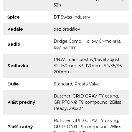
32h
Špice
DT Swiss Industry
Pedále
bez predálov
Bridge Comp, Hollow Cr-mo rails,
Sedlo
155/143mm
PNW Loam post w/travel adjust
Sedlovka
S2: 150mm, S3: 170mm, S4/S5/S6:
200mm
Duše
Standard, Presta Valve
Butcher, GRID GRAVITY casing,
Plášť predný
GRIPTON® T9 compound, 2Bliss
Ready, 29x2.3"
Butcher, GRID GRAVITY casing,
Plášť zadný
GRIPTON® T9 compound, 2Bliss