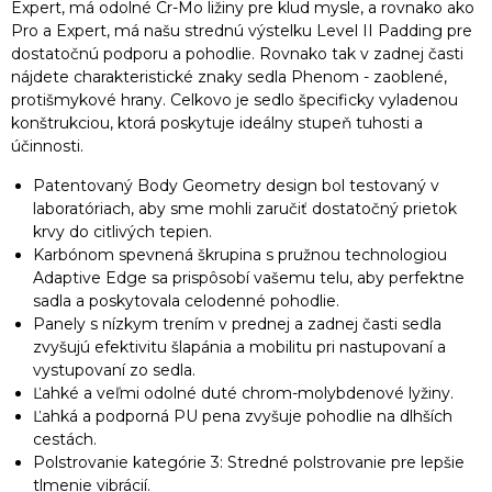
Expert, má odolné Cr-Mo ližiny pre klud mysle, a rovnako ako
Pro a Expert, má našu strednú výstelku Level II Padding pre
dostatočnú podporu a pohodlie. Rovnako tak v zadnej časti
nájdete charakteristické znaky sedla Phenom - zaoblené,
protišmykové hrany. Celkovo je sedlo špecificky vyladenou
konštrukciou, ktorá poskytuje ideálny stupeň tuhosti a
účinnosti.
Patentovaný Body Geometry design bol testovaný v
laboratóriach, aby sme mohli zaručiť dostatočný prietok
krvy do citlivých tepien.
Karbónom spevnená škrupina s pružnou technologiou
Adaptive Edge sa prispôsobí vašemu telu, aby perfektne
sadla a poskytovala celodenné pohodlie.
Panely s nízkym trením v prednej a zadnej časti sedla
zvyšujú efektivitu šlapánia a mobilitu pri nastupovaní a
vystupovaní zo sedla.
Ľahké a veľmi odolné duté chrom-molybdenové lyžiny.
Ľahká a podporná PU pena zvyšuje pohodlie na dlhších
cestách.
Polstrovanie kategórie 3: Stredné polstrovanie pre lepšie
tlmenie vibrácií.