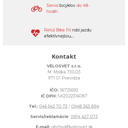
Servis
bicyklov
do 48-
hodín
Retül Bike Fit
robí jazdu
efektívnejšou,...
Kontakt
VELOSVET s.r.o.
M. Mišíka 730/23
971 01 Prievidza
IČO:
36725692
IČ DPH:
SK2022316087
Tel.:
046 542 70 73
/
0948 363 894
Servis/reklamácie
:
0914 427 073
E-mail:
obchod@velosvet.sk