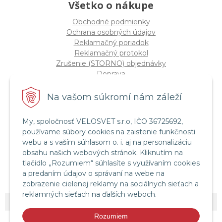
Všetko o nákupe
Obchodné podmienky
Ochrana osobných údajov
Reklamačný poriadok
Reklamačný protokol
Zrušenie (STORNO) objednávky
Doprava
Možnosti platby
Štatút súťaže "Vianoce 2025"
Na vašom súkromí nám záleží
My, spoločnosť VELOSVET s.r.o, IČO 36725692,
Servis a služby
používame súbory cookies na zaistenie funkčnosti
Servis bicyklov a elektrobicyklov
webu a s vaším súhlasom o. i. aj na personalizáciu
Retül Bike Fit
obsahu našich webových stránok. Kliknutím na
Instagram Velosvet
tlačidlo „Rozumiem“ súhlasíte s využívaním cookies
Facebook Velosvet
a predaním údajov o správaní na webe na
zobrazenie cielenej reklamy na sociálnych sieťach a
reklamných sieťach na ďalších weboch.
© 2026 Velosvet •
NextShop
&
e-shop Pohoda Connector
by
NextCom s.r.o.
Rozumiem