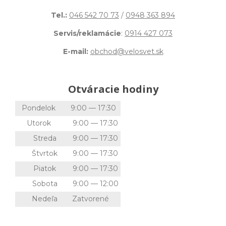
Tel.:
046 542 70 73
/
0948 363 894
Servis/reklamácie
:
0914 427 073
E-mail:
obchod@velosvet.sk
Otváracie hodiny
Pondelok
9:00 — 17:30
Utorok
9:00 — 17:30
Streda
9:00 — 17:30
Štvrtok
9:00 — 17:30
Piatok
9:00 — 17:30
Sobota
9:00 — 12:00
Nedeľa
Zatvorené