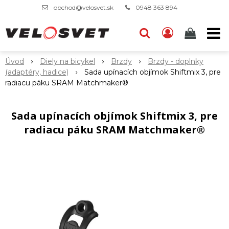
obchod@velosvet.sk
0948 363 894
Úvod
Diely na bicykel
Brzdy
Brzdy - doplnky
(adaptéry, hadice)
Sada upínacích objímok Shiftmix 3, pre
radiacu páku SRAM Matchmaker®
Sada upínacích objímok Shiftmix 3, pre
radiacu páku SRAM Matchmaker®