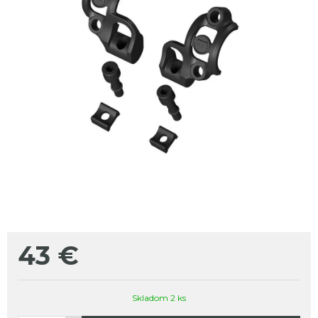
43
€
Skladom 2 ks