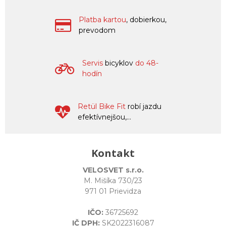
Platba kartou
, dobierkou,
prevodom
Servis
bicyklov
do 48-
hodín
Retül Bike Fit
robí jazdu
efektívnejšou,...
Kontakt
VELOSVET s.r.o.
M. Mišíka 730/23
971 01 Prievidza
IČO:
36725692
IČ DPH:
SK2022316087