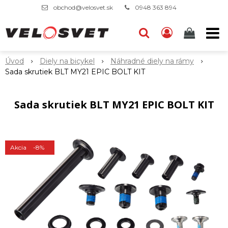
obchod@velosvet.sk
0948 363 894
Úvod
Diely na bicykel
Náhradné diely na rámy
Sada skrutiek BLT MY21 EPIC BOLT KIT
Sada skrutiek BLT MY21 EPIC BOLT KIT
Akcia
-8%