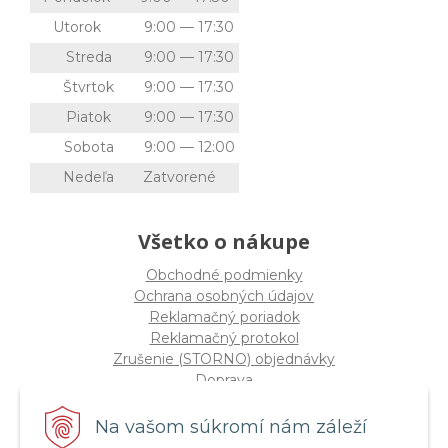
Utorok
9:00 — 17:30
Streda
9:00 — 17:30
Štvrtok
9:00 — 17:30
Piatok
9:00 — 17:30
Sobota
9:00 — 12:00
Nedeľa
Zatvorené
Všetko o nákupe
Obchodné podmienky
Ochrana osobných údajov
Reklamačný poriadok
Reklamačný protokol
Zrušenie (STORNO) objednávky
Doprava
Možnosti platby
Štatút súťaže "Vianoce 2025"
Na vašom súkromí nám záleží