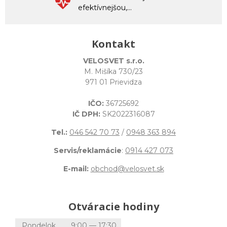
efektívnejšou,...
Kontakt
VELOSVET s.r.o.
M. Mišíka 730/23
971 01 Prievidza
IČO:
36725692
IČ DPH:
SK2022316087
Tel.:
046 542 70 73
/
0948 363 894
Servis/reklamácie
:
0914 427 073
E-mail:
obchod@velosvet.sk
Otváracie hodiny
Pondelok
9:00 — 17:30