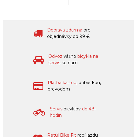
Doprava zdarma
pre
objednávky od 99 €
Odvoz
vášho
bicykla na
servis
ku nám
Platba kartou
, dobierkou,
prevodom
Servis
bicyklov
do 48-
hodín
Retül Bike Fit
robí jazdu