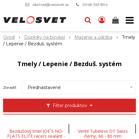
obchod@velosvet.sk
0948 363 894
Úvod
Doplnky na bicykel
Mazanie a údržba
Tmely
/ Lepenie / Bezduš. systém
Tmely / Lepenie / Bezduš. systém
Prednastavené
Zoradiť:
Filter produktov
Bezdušový tmel JOE´S NO-
Ventil Tubeless DT Swiss
FLATS ELITE racers sealant -
čierny, 66 - 80 mm