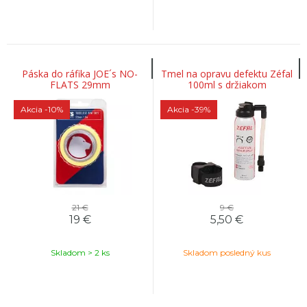
Páska do ráfika JOE´s NO-
Tmel na opravu defektu Zéfal
FLATS 29mm
100ml s držiakom
Akcia
-10%
Akcia
-39%
21 €
9 €
19
€
5,50
€
Skladom > 2 ks
Skladom posledný kus