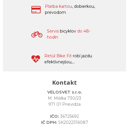
Platba kartou
, dobierkou,
prevodom
Servis
bicyklov
do 48-
hodín
Retül Bike Fit
robí jazdu
efektívnejšou,...
Kontakt
VELOSVET s.r.o.
M. Mišíka 730/23
971 01 Prievidza
IČO:
36725692
IČ DPH:
SK2022316087