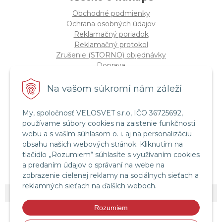
Obchodné podmienky
Ochrana osobných údajov
Reklamačný poriadok
Reklamačný protokol
Zrušenie (STORNO) objednávky
Doprava
Možnosti platby
Štatút súťaže "Vianoce 2025"
Na vašom súkromí nám záleží
My, spoločnosť VELOSVET s.r.o, IČO 36725692,
Servis a služby
používame súbory cookies na zaistenie funkčnosti
Servis bicyklov a elektrobicyklov
webu a s vaším súhlasom o. i. aj na personalizáciu
Retül Bike Fit
obsahu našich webových stránok. Kliknutím na
Instagram Velosvet
tlačidlo „Rozumiem“ súhlasíte s využívaním cookies
Facebook Velosvet
a predaním údajov o správaní na webe na
zobrazenie cielenej reklamy na sociálnych sieťach a
reklamných sieťach na ďalších weboch.
© 2026 Velosvet •
NextShop
&
e-shop Pohoda Connector
by
NextCom s.r.o.
Rozumiem