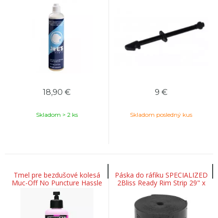
500ml
18,90
€
9
€
Skladom > 2 ks
Skladom posledný kus
Tmel pre bezdušové kolesá
Páska do ráfiku SPECIALIZED
Muc-Off No Puncture Hassle
2Bliss Ready Rim Strip 29" x
Inner Tube Sealant 300ml
31 mm