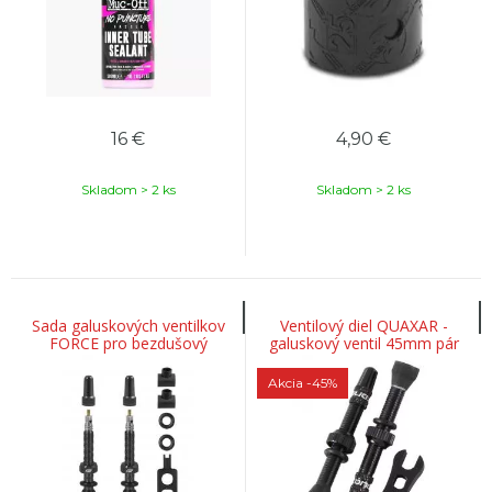
16
€
4,90
€
Skladom > 2 ks
Skladom > 2 ks
Sada galuskových ventilkov
Ventilový diel QUAXAR -
FORCE pro bezdušový
galuskový ventil 45mm pár
systém 2xFV 44mm čierne
Akcia
-45%