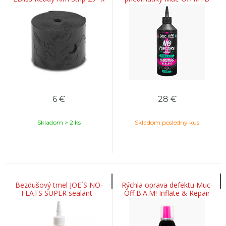
26 mm
Tubeless sealant 500ml
6
€
28
€
Skladom > 2 ks
Skladom posledný kus
Bezdušový tmel JOE´S NO-
Rýchla oprava defektu Muc-
FLATS SUPER sealant -
Off B.A.M! Inflate & Repair
125ml
125ml