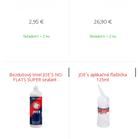
2,95
€
26,90
€
Skladom > 2 ks
Skladom > 2 ks
Bezdušový tmel JOE´S NO-
JOE´s aplikačná fľaštička
FLATS SUPER sealant -
125ml
1000ml