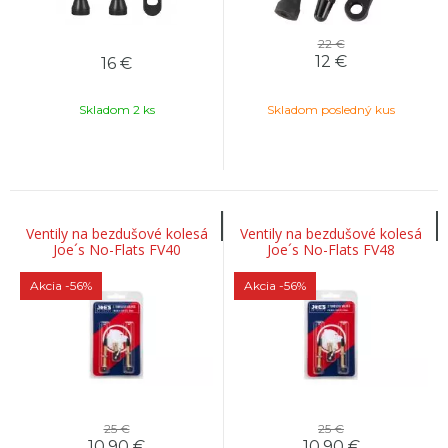
22 €
12
€
16
€
Skladom 2 ks
Skladom posledný kus
Ventily na bezdušové kolesá
Ventily na bezdušové kolesá
Joe´s No-Flats FV40
Joe´s No-Flats FV48
Akcia
-56%
Akcia
-56%
25 €
25 €
10,90
€
10,90
€