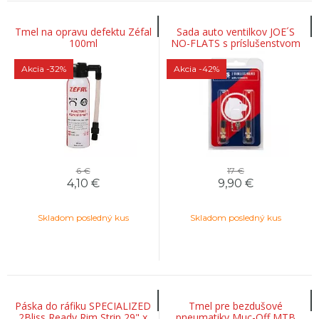
Tmel na opravu defektu Zéfal
Sada auto ventilkov JOE´S
100ml
NO-FLATS s príslušenstvom
Akcia
-32%
Akcia
-42%
6 €
17 €
4,10
€
9,90
€
Skladom posledný kus
Skladom posledný kus
Páska do ráfiku SPECIALIZED
Tmel pre bezdušové
2Bliss Ready Rim Strip 29" x
pneumatiky Muc-Off MTB