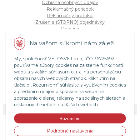
Ochrana osobných údajov
Reklamačný poriadok
Reklamačný protokol
Zrušenie (STORNO) objednávky
Doprava
Možnosti platby
Štatút súťaže "Vianoce 2025"
Na vašom súkromí nám záleží
My, spoločnosť VELOSVET s.r.o, IČO 36725692,
Servis a služby
používame súbory cookies na zaistenie funkčnosti
Servis bicyklov a elektrobicyklov
webu a s vaším súhlasom o. i. aj na personalizáciu
Retül Bike Fit
obsahu našich webových stránok. Kliknutím na
Instagram Velosvet
tlačidlo „Rozumiem“ súhlasíte s využívaním cookies
Facebook Velosvet
a predaním údajov o správaní na webe na
zobrazenie cielenej reklamy na sociálnych sieťach a
reklamných sieťach na ďalších weboch.
© 2026 Velosvet •
NextShop
&
e-shop Pohoda Connector
by
NextCom s.r.o.
Rozumiem
Podrobné nastavenia