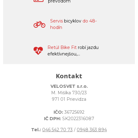
prevodom
Servis
bicyklov
do 48-
hodín
Retül Bike Fit
robí jazdu
efektívnejšou,...
Kontakt
VELOSVET s.r.o.
M. Mišíka 730/23
971 01 Prievidza
IČO:
36725692
IČ DPH:
SK2022316087
Tel.:
046 542 70 73
/
0948 363 894