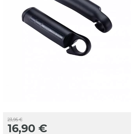
23,95 €
16,90
€