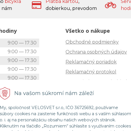
ho
bicykla
Platba kartou
,
Serv
 nám
dobierkou, prevodom
hod
hodiny
Všetko o nákupe
Obchodné podmienky
k
9:00 — 17:30
9:00 — 17:30
Ochrana osobných údajov
9:00 — 17:30
Reklamačný poriadok
9:00 — 17:30
Reklamačný protokol
9:00 — 17:30
Zrušenie (STORNO) objedn
9:00 — 12:00
Doprava
Na vašom súkromí nám záleží
Zatvorené
Možnosti platby
My, spoločnosť VELOSVET s.r.o, IČO 36725692, používame
Štatút súťaže "Vianoce 2025
súbory cookies na zaistenie funkčnosti webu a s vaším súhlaso
o. i. aj na personalizáciu obsahu našich webových stránok.
Kliknutím na tlačidlo „Rozumiem“ súhlasíte s využívaním cookies