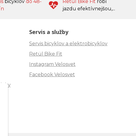
is
bicyklov
do 48-
Retül Bike Fit
robí
ín
jazdu efektívnejšou,...
Servis a služby
Servis bicyklov a elektrobicyklov
Retül Bike Fit
Instagram Velosvet
Facebook Velosvet
ávky
"
m