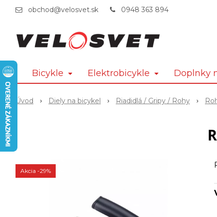
obchod@velosvet.sk
0948 363 894
Bicykle
Elektrobicykle
Doplnky n
Úvod
Diely na bicykel
Riadidlá / Gripy / Rohy
Ro
R
Akcia
-29%