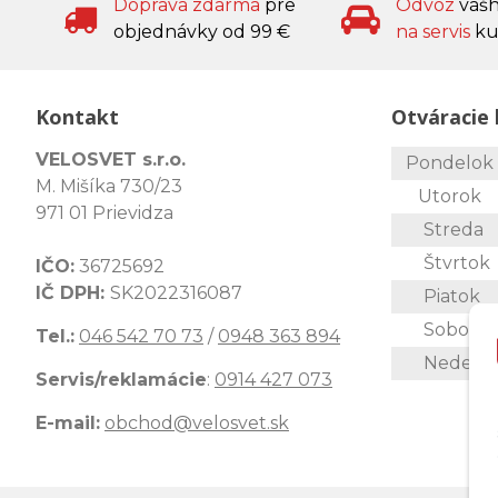
Doprava zdarma
pre
Odvoz
váš
objednávky od 99 €
na servis
ku
Kontakt
Otváracie 
VELOSVET s.r.o.
Pondelo
M. Mišíka 730/23
Utorok
971 01 Prievidza
Streda
Štvrtok
IČO:
36725692
IČ DPH:
SK2022316087
Piatok
Sobota
Tel.:
046 542 70 73
/
0948 363 894
Nedeľa
Servis/reklamácie
:
0914 427 073
E-mail:
obchod@velosvet.sk