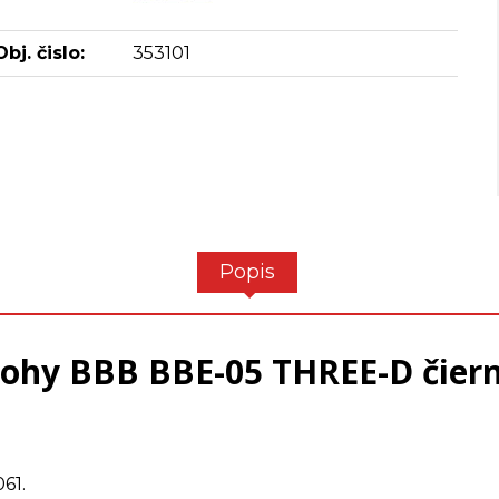
Obj. čislo:
353101
Popis
ohy BBB BBE-05 THREE-D čier
61.