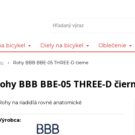
a bicykel
Diely na bicykel
Oblečenie
hy
Rohy BBB BBE-05 THREE-D čierne
ohy BBB BBE-05 THREE-D čier
Rohy na riadidlá rovné anatomické
Výrobca: