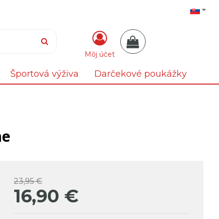
Môj účet
Športová výživa
Darčekové poukážky
ne
23,95 €
16,90
€