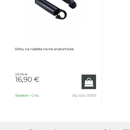
Rohy na riadidlá rovné anatomické
23,95 €
16,90 €
Skladom > 2 ks
Obj. čislo:
353101