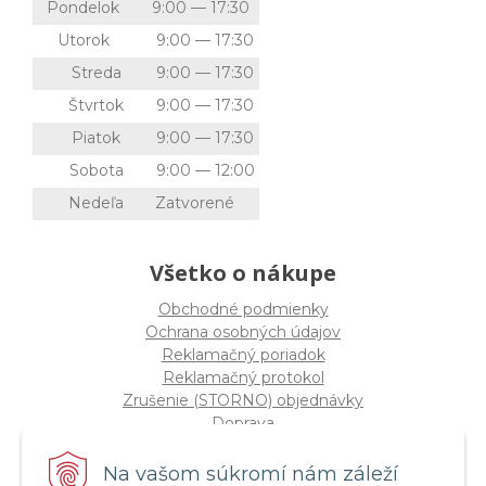
Pondelok
9:00 — 17:30
Utorok
9:00 — 17:30
Streda
9:00 — 17:30
Štvrtok
9:00 — 17:30
Piatok
9:00 — 17:30
Sobota
9:00 — 12:00
Nedeľa
Zatvorené
Všetko o nákupe
Obchodné podmienky
Ochrana osobných údajov
Reklamačný poriadok
Reklamačný protokol
Zrušenie (STORNO) objednávky
Doprava
Možnosti platby
Štatút súťaže "Vianoce 2025"
Na vašom súkromí nám záleží