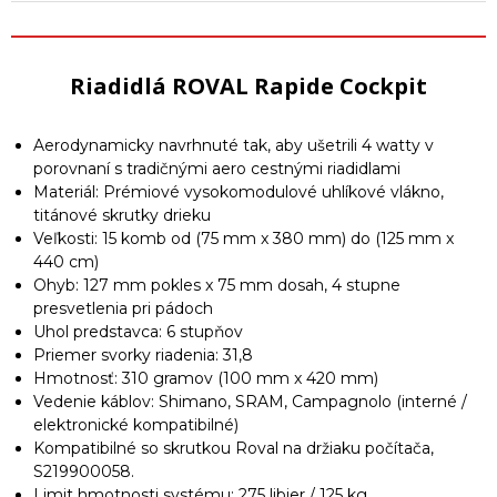
Riadidlá ROVAL Rapide Cockpit
Aerodynamicky navrhnuté tak, aby ušetrili 4 watty v
porovnaní s tradičnými aero cestnými riadidlami
Materiál: Prémiové vysokomodulové uhlíkové vlákno,
titánové skrutky drieku
Veľkosti: 15 komb od (75 mm x 380 mm) do (125 mm x
440 cm)
Ohyb: 127 mm pokles x 75 mm dosah, 4 stupne
presvetlenia pri pádoch
Uhol predstavca: 6 stupňov
Priemer svorky riadenia: 31,8
Hmotnosť: 310 gramov (100 mm x 420 mm)
Vedenie káblov: Shimano, SRAM, Campagnolo (interné /
elektronické kompatibilné)
Kompatibilné so skrutkou Roval na držiaku počítača,
S219900058.
Limit hmotnosti systému: 275 libier / 125 kg