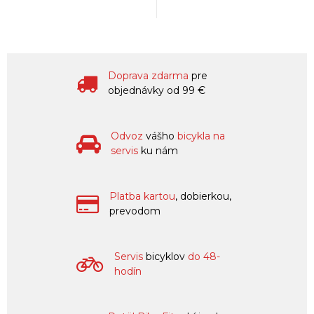
Doprava zdarma
pre
objednávky od 99 €
Odvoz
vášho
bicykla na
servis
ku nám
Platba kartou
, dobierkou,
prevodom
Servis
bicyklov
do 48-
hodín