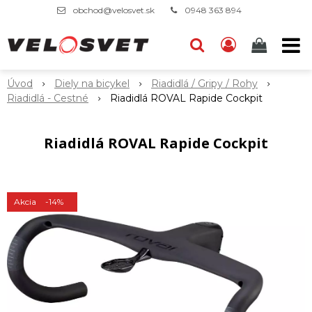
obchod@velosvet.sk
0948 363 894
Úvod
Diely na bicykel
Riadidlá / Gripy / Rohy
Riadidlá - Cestné
Riadidlá ROVAL Rapide Cockpit
Riadidlá ROVAL Rapide Cockpit
Akcia
-14%