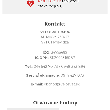
Retül Bike Fit
robí jazdu
efektívnejšou,...
Kontakt
VELOSVET s.r.o.
M. Mišíka 730/23
971 01 Prievidza
IČO:
36725692
IČ DPH:
SK2022316087
Tel.:
046 542 70 73
/
0948 363 894
Servis/reklamácie
:
0914 427 073
E-mail:
obchod@velosvet.sk
Otváracie hodiny