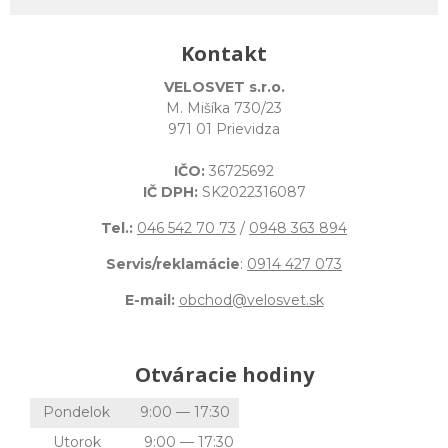
Kontakt
VELOSVET s.r.o.
M. Mišíka 730/23
971 01 Prievidza
IČO:
36725692
IČ DPH:
SK2022316087
Tel.:
046 542 70 73
/
0948 363 894
Servis/reklamácie
:
0914 427 073
E-mail:
obchod@velosvet.sk
Otváracie hodiny
Pondelok
9:00 — 17:30
Utorok
9:00 — 17:30