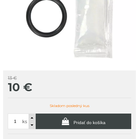
13 €
10
€
Skladom posledný kus
ks
Pridať do košíka