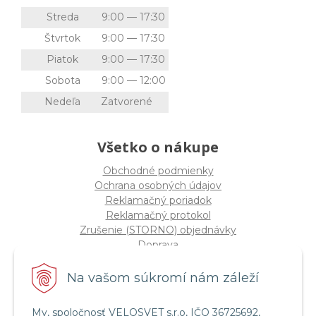
Streda
9:00 — 17:30
Štvrtok
9:00 — 17:30
Piatok
9:00 — 17:30
Sobota
9:00 — 12:00
Nedeľa
Zatvorené
Všetko o nákupe
Obchodné podmienky
Ochrana osobných údajov
Reklamačný poriadok
Reklamačný protokol
Zrušenie (STORNO) objednávky
Doprava
Možnosti platby
Štatút súťaže "Vianoce 2025"
Na vašom súkromí nám záleží
My, spoločnosť VELOSVET s.r.o, IČO 36725692,