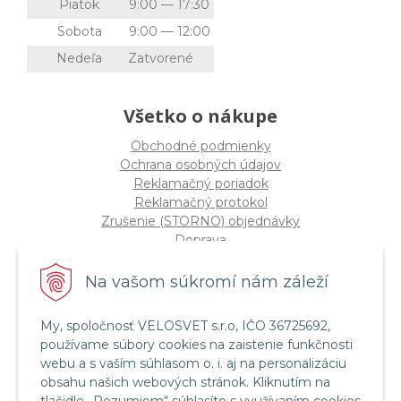
Piatok
9:00 — 17:30
Sobota
9:00 — 12:00
Nedeľa
Zatvorené
Všetko o nákupe
Obchodné podmienky
Ochrana osobných údajov
Reklamačný poriadok
Reklamačný protokol
Zrušenie (STORNO) objednávky
Doprava
Možnosti platby
Štatút súťaže "Vianoce 2025"
Na vašom súkromí nám záleží
My, spoločnosť VELOSVET s.r.o, IČO 36725692,
Servis a služby
používame súbory cookies na zaistenie funkčnosti
Servis bicyklov a elektrobicyklov
webu a s vaším súhlasom o. i. aj na personalizáciu
Retül Bike Fit
obsahu našich webových stránok. Kliknutím na
Instagram Velosvet