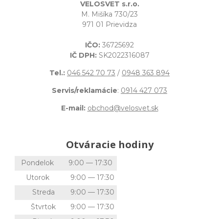
VELOSVET s.r.o.
M. Mišíka 730/23
971 01 Prievidza
IČO:
36725692
IČ DPH:
SK2022316087
Tel.:
046 542 70 73
/
0948 363 894
Servis/reklamácie
:
0914 427 073
E-mail:
obchod@velosvet.sk
Otváracie hodiny
Pondelok
9:00 — 17:30
Utorok
9:00 — 17:30
Streda
9:00 — 17:30
Štvrtok
9:00 — 17:30