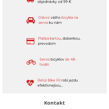
objednávky od 99 €
Odvoz
vášho
bicykla na
servis
ku nám
Platba kartou
, dobierkou,
prevodom
Servis
bicyklov
do 48-
hodín
Retül Bike Fit
robí jazdu
efektívnejšou,...
Kontakt