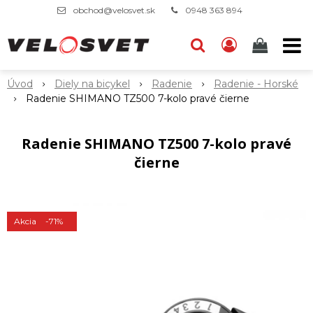
obchod@velosvet.sk
0948 363 894
Úvod
Diely na bicykel
Radenie
Radenie - Horské
Radenie SHIMANO TZ500 7-kolo pravé čierne
Radenie SHIMANO TZ500 7-kolo pravé
čierne
Akcia
-71%