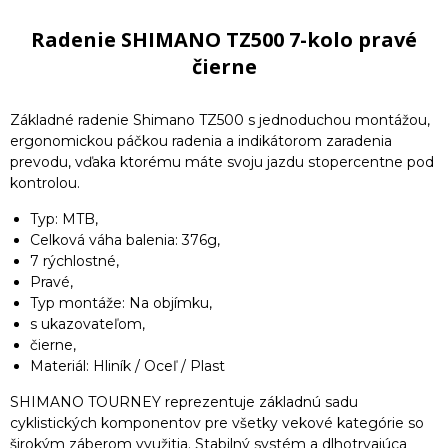
Radenie SHIMANO TZ500 7-kolo pravé
čierne
Základné radenie Shimano TZ500 s jednoduchou montážou,
ergonomickou páčkou radenia a indikátorom zaradenia
prevodu, vďaka ktorému máte svoju jazdu stopercentne pod
kontrolou.
Typ: MTB,
Celková váha balenia: 376g,
7 rýchlostné,
Pravé,
Typ montáže: Na objímku,
s ukazovateľom,
čierne,
Materiál: Hliník / Oceľ / Plast
SHIMANO TOURNEY reprezentuje základnú sadu
cyklistických komponentov pre všetky vekové kategórie so
širokým záberom využitia. Stabilný systém a dlhotrvajúca