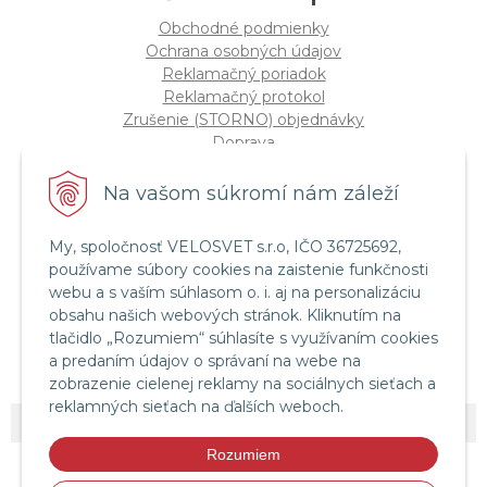
Obchodné podmienky
Ochrana osobných údajov
Reklamačný poriadok
Reklamačný protokol
Zrušenie (STORNO) objednávky
Doprava
Možnosti platby
Štatút súťaže "Vianoce 2025"
Na vašom súkromí nám záleží
My, spoločnosť VELOSVET s.r.o, IČO 36725692,
Servis a služby
používame súbory cookies na zaistenie funkčnosti
Servis bicyklov a elektrobicyklov
webu a s vaším súhlasom o. i. aj na personalizáciu
Retül Bike Fit
obsahu našich webových stránok. Kliknutím na
Instagram Velosvet
tlačidlo „Rozumiem“ súhlasíte s využívaním cookies
Facebook Velosvet
a predaním údajov o správaní na webe na
zobrazenie cielenej reklamy na sociálnych sieťach a
reklamných sieťach na ďalších weboch.
© 2026 Velosvet •
NextShop
&
e-shop Pohoda Connector
by
NextCom s.r.o.
Rozumiem