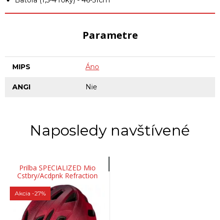
Batoľa (1,5-4 roky) - 46-51cm
Parametre
MIPS
Áno
ANGI
Nie
Naposledy navštívené
Prilba SPECIALIZED Mio
Cstbry/Acdpnk Refraction
Akcia
-27%