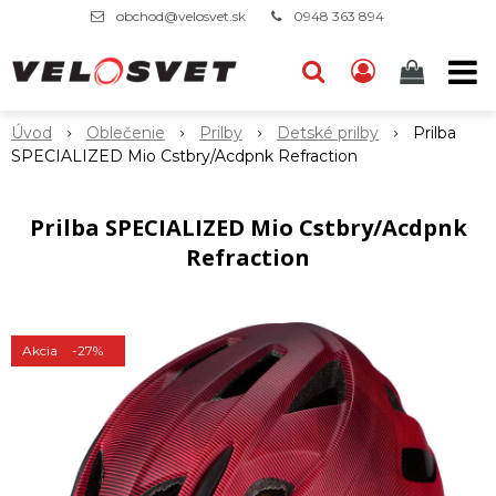
obchod@velosvet.sk
0948 363 894
Úvod
Oblečenie
Prilby
Detské prilby
Prilba
SPECIALIZED Mio Cstbry/Acdpnk Refraction
Prilba SPECIALIZED Mio Cstbry/Acdpnk
Refraction
Akcia
-27%