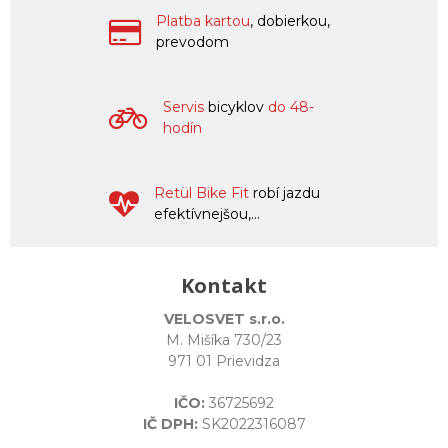
Platba kartou
, dobierkou,
prevodom
Servis
bicyklov
do 48-
hodín
Retül Bike Fit
robí jazdu
efektívnejšou,...
Kontakt
VELOSVET s.r.o.
M. Mišíka 730/23
971 01 Prievidza
IČO:
36725692
IČ DPH:
SK2022316087