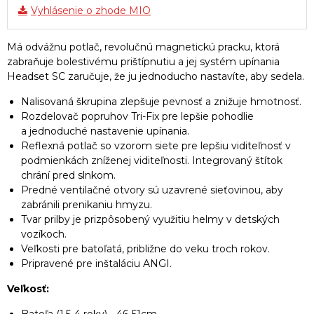
Vyhlásenie o zhode MIO
Má odvážnu potlač, revolučnú magnetickú pracku, ktorá
zabraňuje bolestivému prištípnutiu a jej systém upínania
Headset SC zaručuje, že ju jednoducho nastavíte, aby sedela.
Nalisovaná škrupina zlepšuje pevnosť a znižuje hmotnosť.
Rozdelovač popruhov Tri-Fix pre lepšie pohodlie
a jednoduché nastavenie upínania.
Reflexná potlač so vzorom siete pre lepšiu viditeľnosť v
podmienkách zníženej viditeľnosti. Integrovaný štítok
chrání pred slnkom.
Predné ventilačné otvory sú uzavrené sieťovinou, aby
zabránili prenikaniu hmyzu.
Tvar prilby je prizpôsobený využitiu helmy v detských
vozíkoch.
Veľkosti pre batoľatá, približne do veku troch rokov.
Pripravené pre inštaláciu ANGI.
Veľkosť: