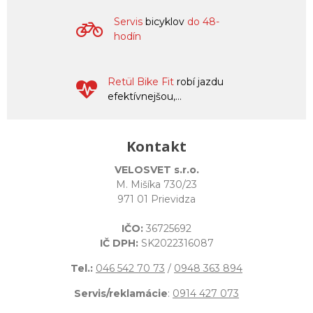
Servis
bicyklov
do 48-
hodín
Retül Bike Fit
robí jazdu
efektívnejšou,...
Kontakt
VELOSVET s.r.o.
M. Mišíka 730/23
971 01 Prievidza
IČO:
36725692
IČ DPH:
SK2022316087
Tel.:
046 542 70 73
/
0948 363 894
Servis/reklamácie
:
0914 427 073