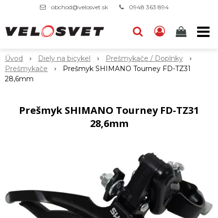
obchod@velosvet.sk
0948 363 894
Úvod
Diely na bicykel
Prešmykače / Doplnky
Prešmykače
Prešmyk SHIMANO Tourney FD-TZ31
28,6mm
Prešmyk SHIMANO Tourney FD-TZ31
28,6mm