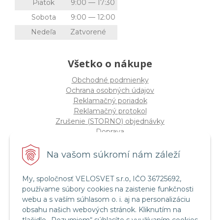
Piatok
9:00 — 17:30
Sobota
9:00 — 12:00
Nedeľa
Zatvorené
Všetko o nákupe
Obchodné podmienky
Ochrana osobných údajov
Reklamačný poriadok
Reklamačný protokol
Zrušenie (STORNO) objednávky
Doprava
Možnosti platby
Štatút súťaže "Vianoce 2025"
Na vašom súkromí nám záleží
My, spoločnosť VELOSVET s.r.o, IČO 36725692,
Servis a služby
používame súbory cookies na zaistenie funkčnosti
Servis bicyklov a elektrobicyklov
webu a s vaším súhlasom o. i. aj na personalizáciu
Retül Bike Fit
obsahu našich webových stránok. Kliknutím na
Instagram Velosvet