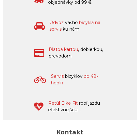
objednávky od 99 €
Odvoz
vášho
bicykla na
servis
ku nám
Platba kartou
, dobierkou,
prevodom
Servis
bicyklov
do 48-
hodín
Retül Bike Fit
robí jazdu
efektívnejšou,...
Kontakt