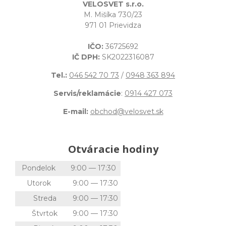
VELOSVET s.r.o.
M. Mišíka 730/23
971 01 Prievidza
IČO:
36725692
IČ DPH:
SK2022316087
Tel.:
046 542 70 73
/
0948 363 894
Servis/reklamácie
:
0914 427 073
E-mail:
obchod@velosvet.sk
Otváracie hodiny
Pondelok
9:00 — 17:30
Utorok
9:00 — 17:30
Streda
9:00 — 17:30
Štvrtok
9:00 — 17:30