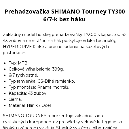
Prehadzovačka SHIMANO Tourney TY300
6/7-k bez háku
Základný model horskej prehadzovačky TY300 s kapacitou až
43 zubov a montážou na hák poskytuje vďaka technológii
HYPERDRIVE ľahké a presné radenie na kazetových
pastorkoch.
Typ: MTB,
Celková váha balenia: 399g,
6/7 rýchlostné,
Typ ramienka: GS-Dlhé ramienko,
Typ montáže: Priama montáž,
Kapacita: 43 zubov,
čierna,
Materiál: Hliník / Oceľ
SHIMANO TOURNEY reprezentuje základnú sadu
cyklistických komponentov pre všetky vekové kategórie so
širokým záberom využitia. Stabilný systém a dlhotrvajúca