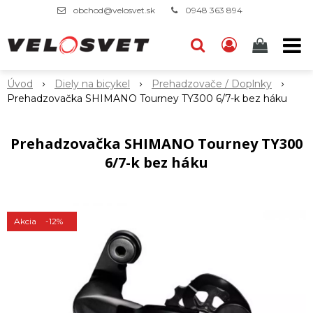
obchod@velosvet.sk
0948 363 894
Úvod
Diely na bicykel
Prehadzovače / Doplnky
Prehadzovačka SHIMANO Tourney TY300 6/7-k bez háku
Prehadzovačka SHIMANO Tourney TY300
6/7-k bez háku
Akcia
-12%