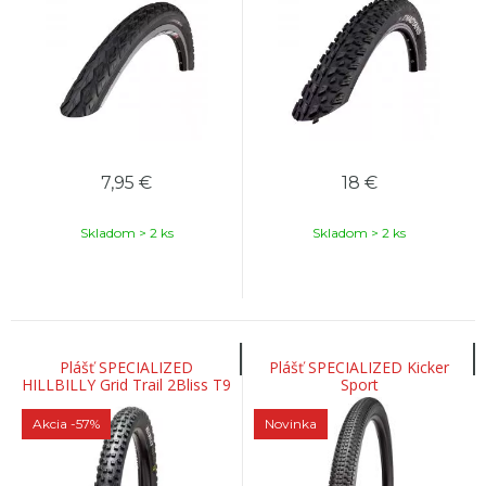
7,95
€
18
€
Skladom > 2 ks
Skladom > 2 ks
Plášť SPECIALIZED
Plášť SPECIALIZED Kicker
HILLBILLY Grid Trail 2Bliss T9
Sport
27,5/650B x 2,4
Akcia
-57%
Novinka