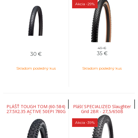
Akcia
-29%
49 €
35
€
30
€
Skladom posledný kus
Skladom posledný kus
PLÁŠŤ TOUGH TOM (60-584)
Plášť SPECIALIZED Slaughter
27.5X2.35 ACTIVE 50EPI 780G
Grid 2BR - 27,5/650B
ČIERNY
Akcia
-39%