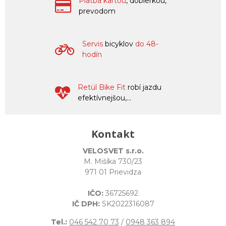
Platba kartou
, dobierkou,
prevodom
Servis
bicyklov
do 48-
hodín
Retül Bike Fit
robí jazdu
efektívnejšou,...
Kontakt
VELOSVET s.r.o.
M. Mišíka 730/23
971 01 Prievidza
IČO:
36725692
IČ DPH:
SK2022316087
Tel.:
046 542 70 73
/
0948 363 894