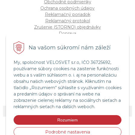
Obchodné podmienky
Ochrana osobných údajov
Reklamačný poriadok
Reklamačný protokol
Zrušenie (STORNO) objednávky
Doprava
Možnosti platby
Štatút súťaže "Vianoce 2025"
Na vašom súkromí nám záleží
My, spoločnosť VELOSVET s.r.o, IČO 36725692,
Servis a služby
používame súbory cookies na zaistenie funkčnosti
Servis bicyklov a elektrobicyklov
webu a s vaším súhlasom o. i. aj na personalizáciu
Retül Bike Fit
obsahu našich webových stránok. Kliknutím na
Instagram Velosvet
tlačidlo „Rozumiem“ súhlasíte s využívaním cookies
Facebook Velosvet
a predaním údajov o správaní na webe na
zobrazenie cielenej reklamy na sociálnych sieťach a
reklamných sieťach na ďalších weboch.
© 2026 Velosvet •
NextShop
&
e-shop Pohoda Connector
by
NextCom s.r.o.
Rozumiem
Podrobné nastavenia