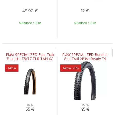
49,90
€
12
€
Skladom > 2 ks
Skladom > 2 ks
Plášť SPECIALIZED Fast Trak
Plášť SPECIALIZED Butcher
Flex Lite T5/T7 TLR TAN XC
Grid Trail 2Bliss Ready T9
Tire - 29
Black
Akcia
Akcia
-25%
55 €
60 €
55
€
45
€