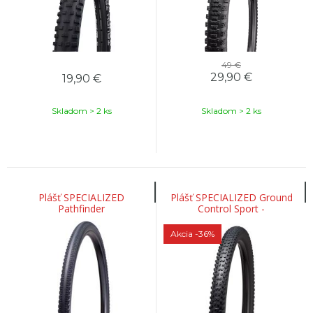
49 €
29,90
€
19,90
€
Skladom > 2 ks
Skladom > 2 ks
Plášť SPECIALIZED
Plášť SPECIALIZED Ground
Pathfinder
Control Sport -
26/27,5/650B/29
Akcia
-36%