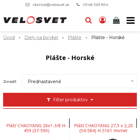
obchod@velosvet.sk
0948 363 894
Úvod
Diely na bicykel
Plášte
Plášte - Horské
Plášte - Horské
Prednastavené
Zoradiť:
Filter produktov
Plášť CHAOYANG 26x1-3/8 H-
Plášť CHAOYANG 27,5 x 2,20
459 (37-590)
(54-584) H-5161 Hornet
30TPI