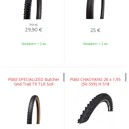
70 €
29,90
€
25
€
Skladom > 2 ks
Skladom > 2 ks
Plášť SPECIALIZED Butcher
Plášť CHAOYANG 26 x 1,95
Grid Trail T9 TLR Soil
(50-559) H-518
Searching Tan trailový plášť